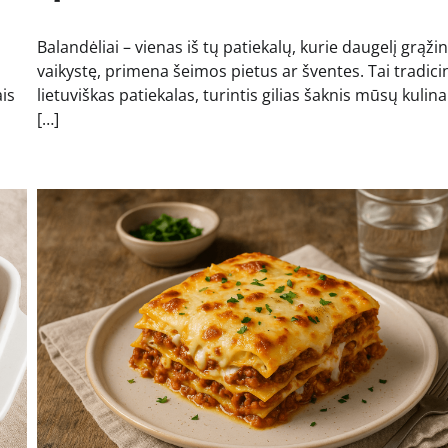
Balandėliai – vienas iš tų patiekalų, kurie daugelį grąžin
vaikystę, primena šeimos pietus ar šventes. Tai tradici
ais
lietuviškas patiekalas, turintis gilias šaknis mūsų kulina
[…]