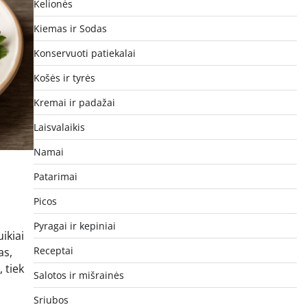
Kelionės
Kiemas ir Sodas
Konservuoti patiekalai
Košės ir tyrės
Kremai ir padažai
Laisvalaikis
Namai
Patarimai
Picos
Pyragai ir kepiniai
uikiai
Receptai
as,
 tiek
Salotos ir mišrainės
Sriubos