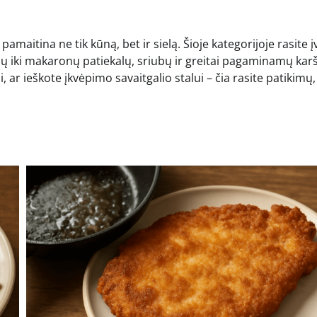
r pamaitina ne tik kūną, bet ir sielą. Šioje kategorijoje rasite į
pų iki makaronų patiekalų, sriubų ir greitai pagaminamų kar
 ar ieškote įkvėpimo savaitgalio stalui – čia rasite patikimų,