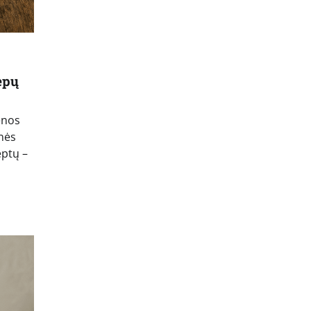
kepų
ienos
inės
eptų –