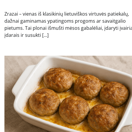
Zrazai – vienas iš klasikinių lietuviškos virtuvės patiekalų,
dažnai gaminamas ypatingoms progoms ar savaitgalio
pietums. Tai plonai išmušti mėsos gabalėliai, įdaryti įvairi
įdarais ir susukti […]