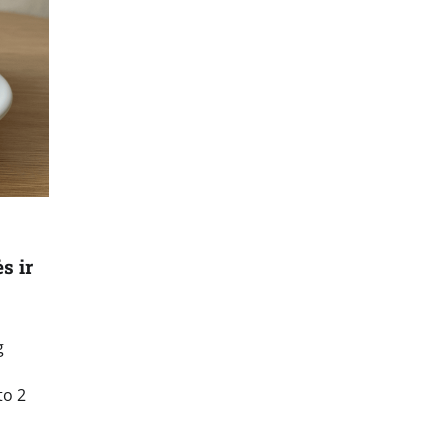
s ir
g
to 2