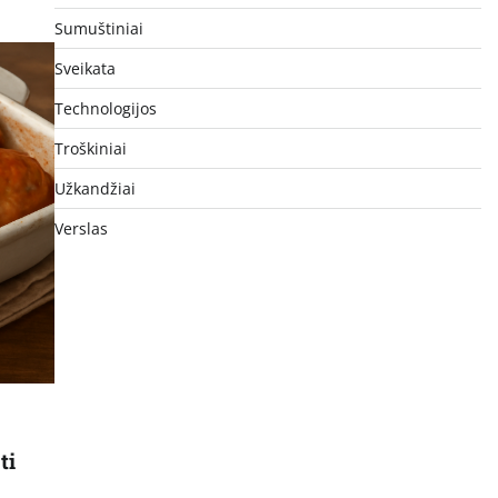
Sumuštiniai
Sveikata
Technologijos
Troškiniai
Užkandžiai
Verslas
ti