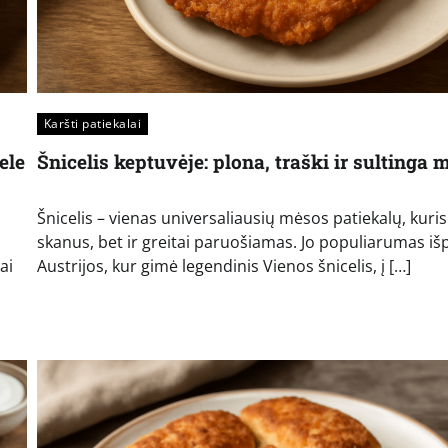
Karšti patiekalai
ele
Šnicelis keptuvėje: plona, traški ir sultinga 
Šnicelis – vienas universaliausių mėsos patiekalų, kuris
skanus, bet ir greitai paruošiamas. Jo populiarumas išpl
ai
Austrijos, kur gimė legendinis Vienos šnicelis, į […]