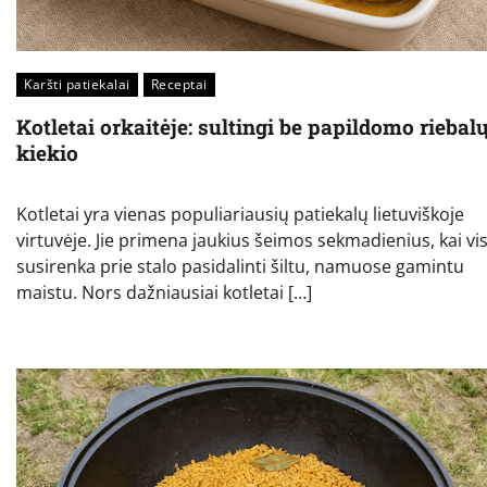
Karšti patiekalai
Receptai
Kotletai orkaitėje: sultingi be papildomo riebal
kiekio
Kotletai yra vienas populiariausių patiekalų lietuviškoje
virtuvėje. Jie primena jaukius šeimos sekmadienius, kai vis
susirenka prie stalo pasidalinti šiltu, namuose gamintu
maistu. Nors dažniausiai kotletai […]