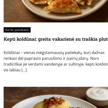
Karšti patiekalai
Kepti koldūnai: greita vakarienė su traškia plut
Koldūnai – vienas mėgstamiausių patiekalų, kurį dažnas
renkasi dėl paprasto paruošimo ir įvairių įdarų. Nors
tradiciškai jie verdami vandenyje ar sultinyje, kepti koldūn
vis labiau […]