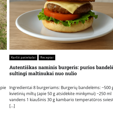
Karšti patiekalai
Receptai
Autentiškas naminis burgeris: purios bandelė
sultingi maltinukai nuo nulio
apie
Ingredientai 8 burgeriams: Burgerių bandelėms: ~500 
kvietinių miltų (apie 50 g atsidėkite minkymui) ~250 ml
vandens 1 kiaušinis 30 g kambario temperatūros svies
[…]