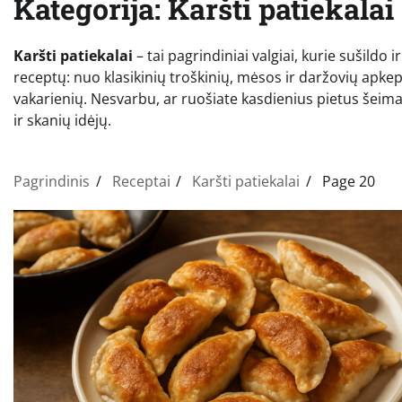
Kategorija:
Karšti patiekalai
Karšti patiekalai
– tai pagrindiniai valgiai, kurie sušildo i
receptų: nuo klasikinių troškinių, mėsos ir daržovių apke
vakarienių. Nesvarbu, ar ruošiate kasdienius pietus šeimai,
ir skanių idėjų.
Pagrindinis
Receptai
Karšti patiekalai
Page 20