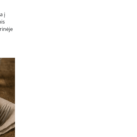
a į
nis
rinėje