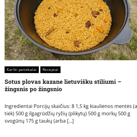
Karšti patiekalai
Receptai
Sotus plovas kazane lietuvišku stiliumi –
žingsnis po žingsnio
Ingredientai Porcijų skaičius: 8 1,5 kg kiaulienos mentės (
tiek) 500 g ilgagrūdžių ryžių (plikytų) 500 g morkų 500 g
svogūnų 175 g taukų (arba […]