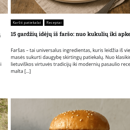
Karšti patiekalai
Receptai
ų
15 gardžių idėjų iš faršo: nuo kukulių iki ap
Faršas – tai universalus ingredientas, kuris leidžia iš v
masės sukurti daugybę skirtingų patiekalų. Nuo klasik
i
lietuviškos virtuvės tradicijų iki modernių pasaulio rec
malta […]