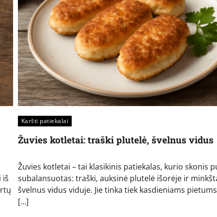
Karšti patiekalai
Žuvies kotletai: traški plutelė, švelnus vidus
Žuvies kotletai – tai klasikinis patiekalas, kurio skonis p
 iš
subalansuotas: traški, auksinė plutelė išorėje ir minkšt
irtų
švelnus vidus viduje. Jie tinka tiek kasdieniams pietums,
[…]