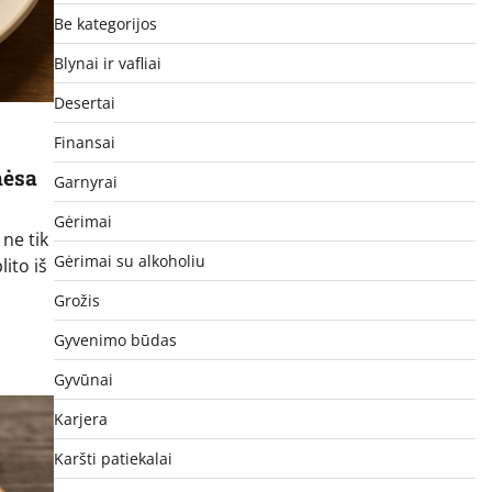
Be kategorijos
Blynai ir vafliai
Desertai
Finansai
mėsa
Garnyrai
Gėrimai
 ne tik
Gėrimai su alkoholiu
ito iš
Grožis
Gyvenimo būdas
Gyvūnai
Karjera
Karšti patiekalai