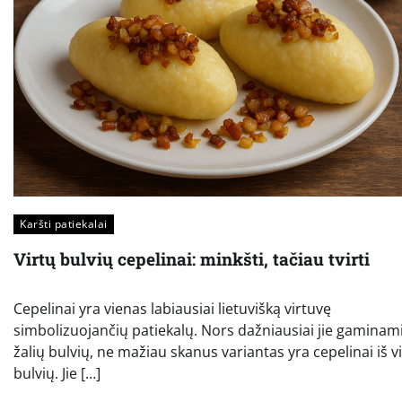
Karšti patiekalai
Virtų bulvių cepelinai: minkšti, tačiau tvirti
Cepelinai yra vienas labiausiai lietuvišką virtuvę
simbolizuojančių patiekalų. Nors dažniausiai jie gaminami
žalių bulvių, ne mažiau skanus variantas yra cepelinai iš v
bulvių. Jie […]