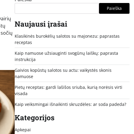
Paieška
vairių
Naujausi įrašai
štų
 sočių
Klasikinės burokėlių salotos su majonezu: paprastas
receptas
Kaip namuose užsiauginti svogūnų laiškų: paprasta
instrukcija
Gaivios kopūstų salotos su actu: vaikystės skonis
namuose
Pietų receptas: gardi lašišos sriuba, kurią norėsis virti
visada
Kaip veiksmingai išnaikinti skruzdėles: ar soda padeda?
Kategorijos
Apkepai