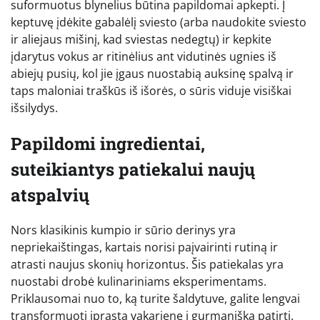
suformuotus blynelius būtina papildomai apkepti. Į
keptuvę įdėkite gabalėlį sviesto (arba naudokite sviesto
ir aliejaus mišinį, kad sviestas nedegtų) ir kepkite
įdarytus vokus ar ritinėlius ant vidutinės ugnies iš
abiejų pusių, kol jie įgaus nuostabią auksinę spalvą ir
taps maloniai traškūs iš išorės, o sūris viduje visiškai
išsilydys.
Papildomi ingredientai,
suteikiantys patiekalui naujų
atspalvių
Nors klasikinis kumpio ir sūrio derinys yra
nepriekaištingas, kartais norisi paįvairinti rutiną ir
atrasti naujus skonių horizontus. Šis patiekalas yra
nuostabi drobė kulinariniams eksperimentams.
Priklausomai nuo to, ką turite šaldytuve, galite lengvai
transformuoti įprastą vakarienę į gurmanišką patirtį.