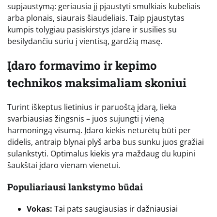
supjaustymą: geriausia jį pjaustyti smulkiais kubeliais
arba plonais, siaurais šiaudeliais. Taip pjaustytas
kumpis tolygiau pasiskirstys įdare ir susilies su
besilydančiu sūriu į vientisą, gardžią masę.
Įdaro formavimo ir kepimo
technikos maksimaliam skoniui
Turint iškeptus lietinius ir paruoštą įdarą, lieka
svarbiausias žingsnis – juos sujungti į vieną
harmoningą visumą. Įdaro kiekis neturėtų būti per
didelis, antraip blynai plyš arba bus sunku juos gražiai
sulankstyti. Optimalus kiekis yra maždaug du kupini
šaukštai įdaro vienam vienetui.
Populiariausi lankstymo būdai
Vokas:
Tai pats saugiausias ir dažniausiai