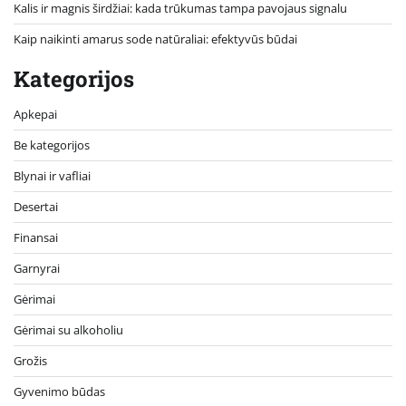
Kalis ir magnis širdžiai: kada trūkumas tampa pavojaus signalu
Kaip naikinti amarus sode natūraliai: efektyvūs būdai
Kategorijos
Apkepai
Be kategorijos
Blynai ir vafliai
Desertai
Finansai
Garnyrai
Gėrimai
Gėrimai su alkoholiu
Grožis
Gyvenimo būdas