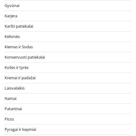
Gyvūnai
Karjera
Karšti patiekalai
Kelionės
Kiemas ir Sodas
Konservuoti patiekalai
Košės ir tyrės
Kremai ir padažai
Laisvalaikis
Namai
Patarimai
Picos
Pyragai ir kepiniai