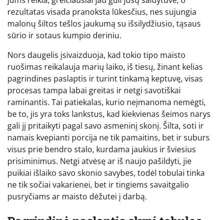
rezultatas visada pranoksta lūkesčius, nes sujungia
malonų šiltos tešlos jaukumą su išsilydžiusio, tąsaus
sūrio ir sotaus kumpio deriniu.
Nors daugelis įsivaizduoja, kad tokio tipo maisto
ruošimas reikalauja marių laiko, iš tiesų, žinant kelias
pagrindines paslaptis ir turint tinkamą keptuvę, visas
procesas tampa labai greitas ir netgi savotiškai
raminantis. Tai patiekalas, kurio neįmanoma nemėgti,
be to, jis yra toks lankstus, kad kiekvienas šeimos narys
gali jį pritaikyti pagal savo asmeninį skonį. Šilta, soti ir
namais kvepianti porcija ne tik pamaitins, bet ir suburs
visus prie bendro stalo, kurdama jaukius ir šviesius
prisiminimus. Netgi atvėsę ar iš naujo pašildyti, jie
puikiai išlaiko savo skonio savybes, todėl tobulai tinka
ne tik sočiai vakarienei, bet ir tingiems savaitgalio
pusryčiams ar maisto dėžutei į darbą.