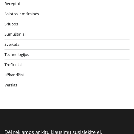
Receptai
Salotos ir mišrainės
Sriubos
Sumuštiniai
Sveikata
Technologijos
Troškiniai
Užkandžiai
Verslas
Dėl reklamos ar kitų klausimų susisiekite el.