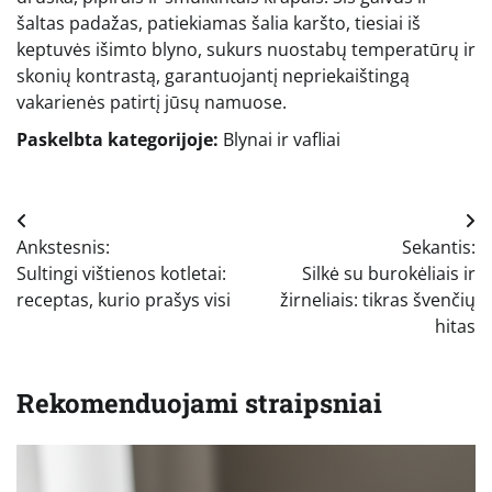
šaltas padažas, patiekiamas šalia karšto, tiesiai iš
keptuvės išimto blyno, sukurs nuostabų temperatūrų ir
skonių kontrastą, garantuojantį nepriekaištingą
vakarienės patirtį jūsų namuose.
Paskelbta kategorijoje:
Blynai ir vafliai
Navigacija
Ankstesnis:
Sekantis:
tarp
Sultingi vištienos kotletai:
Silkė su burokėliais ir
įrašų
receptas, kurio prašys visi
žirneliais: tikras švenčių
hitas
Rekomenduojami straipsniai