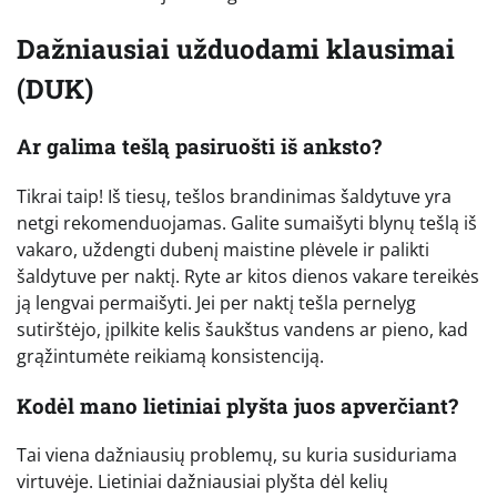
Dažniausiai užduodami klausimai
(DUK)
Ar galima tešlą pasiruošti iš anksto?
Tikrai taip! Iš tiesų, tešlos brandinimas šaldytuve yra
netgi rekomenduojamas. Galite sumaišyti blynų tešlą iš
vakaro, uždengti dubenį maistine plėvele ir palikti
šaldytuve per naktį. Ryte ar kitos dienos vakare tereikės
ją lengvai permaišyti. Jei per naktį tešla pernelyg
sutirštėjo, įpilkite kelis šaukštus vandens ar pieno, kad
grąžintumėte reikiamą konsistenciją.
Kodėl mano lietiniai plyšta juos apverčiant?
Tai viena dažniausių problemų, su kuria susiduriama
virtuvėje. Lietiniai dažniausiai plyšta dėl kelių