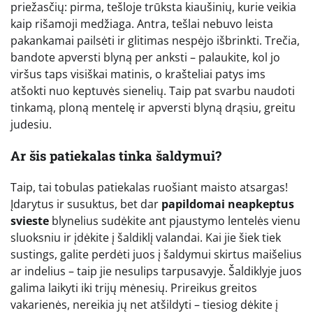
priežasčių: pirma, tešloje trūksta kiaušinių, kurie veikia
kaip rišamoji medžiaga. Antra, tešlai nebuvo leista
pakankamai pailsėti ir glitimas nespėjo išbrinkti. Trečia,
bandote apversti blyną per anksti – palaukite, kol jo
viršus taps visiškai matinis, o krašteliai patys ims
atšokti nuo keptuvės sienelių. Taip pat svarbu naudoti
tinkamą, ploną mentelę ir apversti blyną drąsiu, greitu
judesiu.
Ar šis patiekalas tinka šaldymui?
Taip, tai tobulas patiekalas ruošiant maisto atsargas!
Įdarytus ir susuktus, bet dar
papildomai neapkeptus
svieste
blynelius sudėkite ant pjaustymo lentelės vienu
sluoksniu ir įdėkite į šaldiklį valandai. Kai jie šiek tiek
sustings, galite perdėti juos į šaldymui skirtus maišelius
ar indelius – taip jie nesulips tarpusavyje. Šaldiklyje juos
galima laikyti iki trijų mėnesių. Prireikus greitos
vakarienės, nereikia jų net atšildyti – tiesiog dėkite į