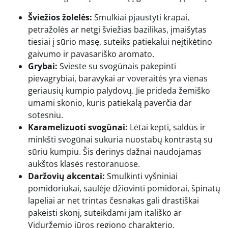
Šviežios žolelės:
Smulkiai pjaustyti krapai,
petražolės ar netgi šviežias bazilikas, įmaišytas
tiesiai į sūrio masę, suteiks patiekalui neįtikėtino
gaivumo ir pavasariško aromato.
Grybai:
Svieste su svogūnais pakepinti
pievagrybiai, baravykai ar voveraitės yra vienas
geriausių kumpio palydovų. Jie prideda žemiško
umami skonio, kuris patiekalą paverčia dar
sotesniu.
Karamelizuoti svogūnai:
Lėtai kepti, saldūs ir
minkšti svogūnai sukuria nuostabų kontrastą su
sūriu kumpiu. Šis derinys dažnai naudojamas
aukštos klasės restoranuose.
Daržovių akcentai:
Smulkinti vyšniniai
pomidoriukai, saulėje džiovinti pomidorai, špinatų
lapeliai ar net trintas česnakas gali drastiškai
pakeisti skonį, suteikdami jam itališko ar
Viduržemio jūros regiono charakterio.