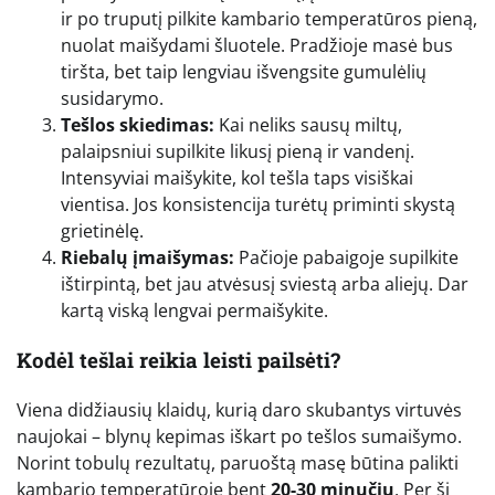
ir po truputį pilkite kambario temperatūros pieną,
nuolat maišydami šluotele. Pradžioje masė bus
tiršta, bet taip lengviau išvengsite gumulėlių
susidarymo.
Tešlos skiedimas:
Kai neliks sausų miltų,
palaipsniui supilkite likusį pieną ir vandenį.
Intensyviai maišykite, kol tešla taps visiškai
vientisa. Jos konsistencija turėtų priminti skystą
grietinėlę.
Riebalų įmaišymas:
Pačioje pabaigoje supilkite
ištirpintą, bet jau atvėsusį sviestą arba aliejų. Dar
kartą viską lengvai permaišykite.
Kodėl tešlai reikia leisti pailsėti?
Viena didžiausių klaidų, kurią daro skubantys virtuvės
naujokai – blynų kepimas iškart po tešlos sumaišymo.
Norint tobulų rezultatų, paruoštą masę būtina palikti
kambario temperatūroje bent
20-30 minučių
. Per šį