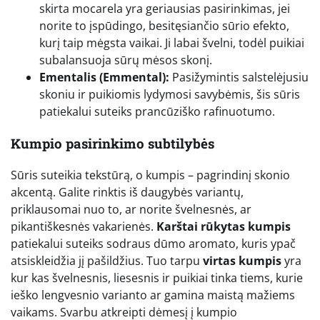
skirta mocarela yra geriausias pasirinkimas, jei
norite to įspūdingo, besitęsiančio sūrio efekto,
kurį taip mėgsta vaikai. Ji labai švelni, todėl puikiai
subalansuoja sūrų mėsos skonį.
Ementalis (Emmental):
Pasižymintis salstelėjusiu
skoniu ir puikiomis lydymosi savybėmis, šis sūris
patiekalui suteiks prancūziško rafinuotumo.
Kumpio pasirinkimo subtilybės
Sūris suteikia tekstūrą, o kumpis – pagrindinį skonio
akcentą. Galite rinktis iš daugybės variantų,
priklausomai nuo to, ar norite švelnesnės, ar
pikantiškesnės vakarienės.
Karštai rūkytas kumpis
patiekalui suteiks sodraus dūmo aromato, kuris ypač
atsiskleidžia jį pašildžius. Tuo tarpu
virtas kumpis
yra
kur kas švelnesnis, liesesnis ir puikiai tinka tiems, kurie
ieško lengvesnio varianto ar gamina maistą mažiems
vaikams. Svarbu atkreipti dėmesį į kumpio