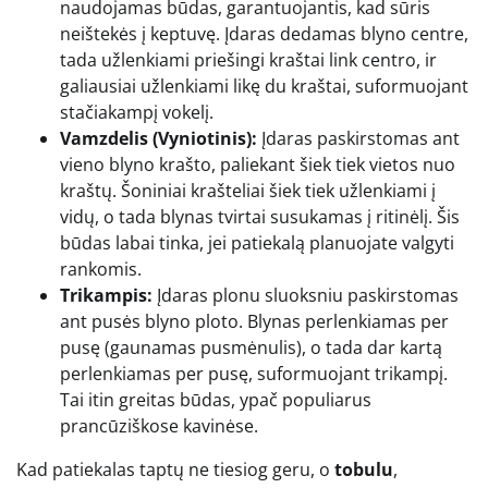
naudojamas būdas, garantuojantis, kad sūris
neištekės į keptuvę. Įdaras dedamas blyno centre,
tada užlenkiami priešingi kraštai link centro, ir
galiausiai užlenkiami likę du kraštai, suformuojant
stačiakampį vokelį.
Vamzdelis (Vyniotinis):
Įdaras paskirstomas ant
vieno blyno krašto, paliekant šiek tiek vietos nuo
kraštų. Šoniniai krašteliai šiek tiek užlenkiami į
vidų, o tada blynas tvirtai susukamas į ritinėlį. Šis
būdas labai tinka, jei patiekalą planuojate valgyti
rankomis.
Trikampis:
Įdaras plonu sluoksniu paskirstomas
ant pusės blyno ploto. Blynas perlenkiamas per
pusę (gaunamas pusmėnulis), o tada dar kartą
perlenkiamas per pusę, suformuojant trikampį.
Tai itin greitas būdas, ypač populiarus
prancūziškose kavinėse.
Kad patiekalas taptų ne tiesiog geru, o
tobulu
,