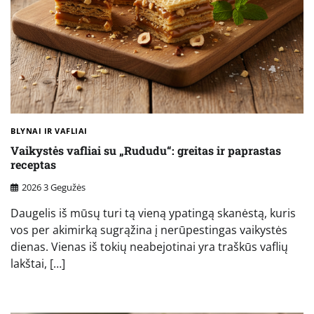
BLYNAI IR VAFLIAI
Vaikystės vafliai su „Rududu“: greitas ir paprastas
receptas
2026 3 Gegužės
Daugelis iš mūsų turi tą vieną ypatingą skanėstą, kuris
vos per akimirką sugrąžina į nerūpestingas vaikystės
dienas. Vienas iš tokių neabejotinai yra traškūs vaflių
lakštai, […]