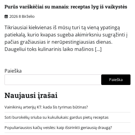
Purūs varškėčiai su manais: receptas lyg iš vaikystės
2026 8 Birželio
Tikriausiai kiekvienas iš mūsų turi tą vieną ypatingą
patiekalą, kurio kvapas sugeba akimirksniu sugrąžinti į
pačias gražiausias ir nerūpestingiausias dienas.
Daugeliui toks kulinarinis laiko mašinos […]
Paieška
Paieška
Naujausi įrašai
Vainikinių arterijų KT: kada šis tyrimas būtinas?
Soti burokėlių sriuba su kukuliukais: gardus pietų receptas
Populiariausios kačių veislės: kaip išsirinkti geriausią draugą?