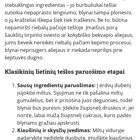
stebuklingas ingredientas – jo burbuliukai tešlai
suteikia nepaprasto lengvumo, blynai tampa plonesni,
o jų krašteliai iškepa šiek tiek traškesni. Be to, būtina
nepamiršti riebalų pačioje tešloje. Įmaišius porą
šaukštų tirpinto sviesto ar kokybiško bekvapio aliejaus,
jums beveik nereikės riebalų pačiam kepimo procesui,
blynai neprisigers aliejaus ir niekada neprilips prie
keptuvės dugno.
Klasikinių lietinių tešlos paruošimo etapai
Sausų ingredientų paruošimas:
Į erdvų dubenį
įsijokite miltus. Sijojimas ne tik pašalina miltų
gumulėlius, bet ir prisotina juos deguonies, todėl
blynai bus puresni. Įdėkite žiupsnelį druskos ir, jei
norite, labai mažą žiupsnelį cukraus, kuris padės
blynams gražiau apskrusti.
Kiaušinių ir skysčių įvedimas:
Miltų viduryje
padarykite nedidelę duobutę, įmuškite kiaušinius