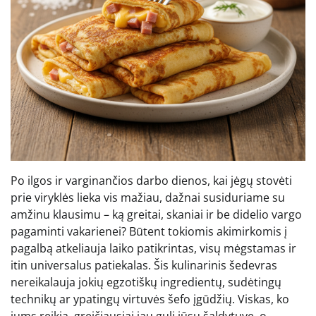
Po ilgos ir varginančios darbo dienos, kai jėgų stovėti
prie viryklės lieka vis mažiau, dažnai susiduriame su
amžinu klausimu – ką greitai, skaniai ir be didelio vargo
pagaminti vakarienei? Būtent tokiomis akimirkomis į
pagalbą atkeliauja laiko patikrintas, visų mėgstamas ir
itin universalus patiekalas. Šis kulinarinis šedevras
nereikalauja jokių egzotiškų ingredientų, sudėtingų
technikų ar ypatingų virtuvės šefo įgūdžių. Viskas, ko
jums reikia, greičiausiai jau guli jūsų šaldytuve, o