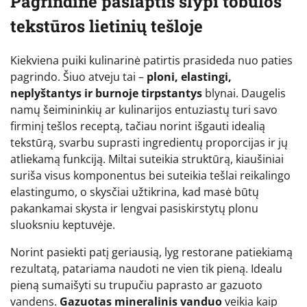
Pagrindinė paslaptis slypi tobulos
tekstūros lietinių tešloje
Kiekviena puiki kulinarinė patirtis prasideda nuo paties
pagrindo. Šiuo atveju tai –
ploni, elastingi,
neplyštantys ir burnoje tirpstantys
blynai. Daugelis
namų šeimininkių ar kulinarijos entuziastų turi savo
firminį tešlos receptą, tačiau norint išgauti idealią
tekstūrą, svarbu suprasti ingredientų proporcijas ir jų
atliekamą funkciją. Miltai suteikia struktūrą, kiaušiniai
suriša visus komponentus bei suteikia tešlai reikalingo
elastingumo, o skysčiai užtikrina, kad masė būtų
pakankamai skysta ir lengvai pasiskirstytų plonu
sluoksniu keptuvėje.
Norint pasiekti patį geriausią, lyg restorane patiekiamą
rezultatą, patariama naudoti ne vien tik pieną. Idealu
pieną sumaišyti su trupučiu paprasto ar gazuoto
vandens.
Gazuotas mineralinis vanduo
veikia kaip