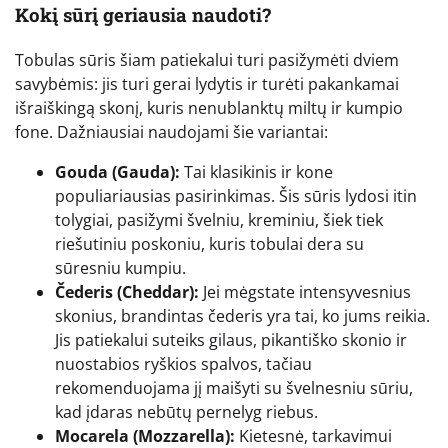
Kokį sūrį geriausia naudoti?
Tobulas sūris šiam patiekalui turi pasižymėti dviem
savybėmis: jis turi gerai lydytis ir turėti pakankamai
išraiškingą skonį, kuris nenublanktų miltų ir kumpio
fone. Dažniausiai naudojami šie variantai:
Gouda (Gauda):
Tai klasikinis ir kone
populiariausias pasirinkimas. Šis sūris lydosi itin
tolygiai, pasižymi švelniu, kreminiu, šiek tiek
riešutiniu poskoniu, kuris tobulai dera su
sūresniu kumpiu.
Čederis (Cheddar):
Jei mėgstate intensyvesnius
skonius, brandintas čederis yra tai, ko jums reikia.
Jis patiekalui suteiks gilaus, pikantiško skonio ir
nuostabios ryškios spalvos, tačiau
rekomenduojama jį maišyti su švelnesniu sūriu,
kad įdaras nebūtų pernelyg riebus.
Mocarela (Mozzarella):
Kietesnė, tarkavimui