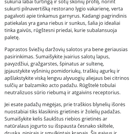
sukuria labai turtingą ir sotų skonių profilį, norint
sukurti pilnavertišką restorano lygio vakarienę, verta
pagalvoti apie tinkamus garnyrus. Kadangi pagrindinis
patiekalas yra gana riebus ir sunkus, šalia jo idealiai
tinka gaivūs, rūgštesni priedai, kurie subalansuoja
paletę.
Paprastos šviežių daržovių salotos yra bene geriausias
pasirinkimas. Sumaišykite įvairius salotų lapus,
pavyzdžiui, gražgarstes, špinatus ar sultenę,
įpjaustykite vyšninių pomidoriukų, traškių agurkų ir
apšlakstykite viską lengvu alyvuogių aliejaus bei citrinos
sulčių ar balzamiko acto padažu. Rūgštelė tobulai
neutralizuos sūrio riebumą ir atgaivins receptorius.
Jei esate padažų mėgėjas, prie traškios blynelių išorės
nuostabiai tiks klasikinis grietinės ir žolelių padažas.
Sumaišykite kelis šaukštus riebios grietinės ar
natūralaus jogurto su išspausta česnako skiltele,
druska, pipirais ir smulkintais krapais. Šis gaivus ir