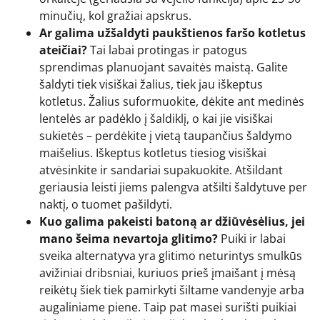
minučių, kol gražiai apskrus.
Ar galima užšaldyti paukštienos faršo kotletus
ateičiai?
Tai labai protingas ir patogus
sprendimas planuojant savaitės maistą. Galite
šaldyti tiek visiškai žalius, tiek jau iškeptus
kotletus. Žalius suformuokite, dėkite ant medinės
lentelės ar padėklo į šaldiklį, o kai jie visiškai
sukietės – perdėkite į vietą taupančius šaldymo
maišelius. Iškeptus kotletus tiesiog visiškai
atvėsinkite ir sandariai supakuokite. Atšildant
geriausia leisti jiems palengva atšilti šaldytuve per
naktį, o tuomet pašildyti.
Kuo galima pakeisti batoną ar džiūvėsėlius, jei
mano šeima nevartoja glitimo?
Puiki ir labai
sveika alternatyva yra glitimo neturintys smulkūs
avižiniai dribsniai, kuriuos prieš įmaišant į mėsą
reikėtų šiek tiek pamirkyti šiltame vandenyje arba
augaliniame piene. Taip pat masei surišti puikiai