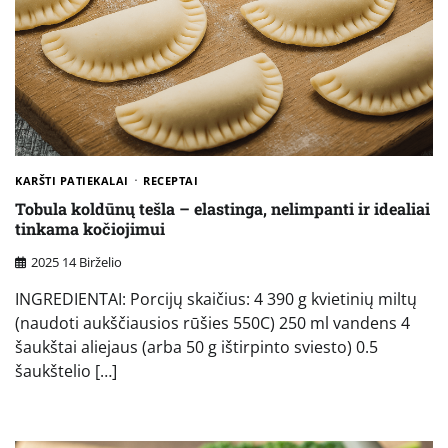
KARŠTI PATIEKALAI
RECEPTAI
Tobula koldūnų tešla – elastinga, nelimpanti ir idealiai
tinkama kočiojimui
2025 14 Birželio
INGREDIENTAI: Porcijų skaičius: 4 390 g kvietinių miltų
(naudoti aukščiausios rūšies 550C) 250 ml vandens 4
šaukštai aliejaus (arba 50 g ištirpinto sviesto) 0.5
šaukštelio […]