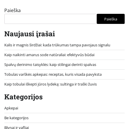
Paieška
Paieška
Naujausi įrašai
Kalis ir magnis širdžiai: kada trūkumas tampa pavojaus signalu
Kaip naikinti amarus sode natūraliai: efektyvūs būdai
Spalvų derinimo taisyklės: kaip stilingai derinti spalvas
Tobulas varškės apkepas: receptas, kuris visada pavyksta
Kaip tobulai iškepti jūros lydeką: sultinga ir traški žuvis
Kategorijos
Apkepai
Be kategorijos
Blynai ir vafliai