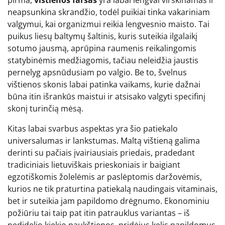
neapsunkina skrandžio, todėl puikiai tinka vakariniam
valgymui, kai organizmui reikia lengvesnio maisto. Tai
puikus liesų baltymų šaltinis, kuris suteikia ilgalaikį
sotumo jausmą, aprūpina raumenis reikalingomis
statybinėmis medžiagomis, tačiau neleidžia jaustis
pernelyg apsnūdusiam po valgio. Be to, švelnus
vištienos skonis labai patinka vaikams, kurie dažnai
būna itin išrankūs maistui ir atsisako valgyti specifinį
skonį turinčią mėsą.
Kitas labai svarbus aspektas yra šio patiekalo
universalumas ir lankstumas. Maltą vištieną galima
derinti su pačiais įvairiausiais priedais, pradedant
tradiciniais lietuviškais prieskoniais ir baigiant
egzotiškomis žolelėmis ar paslėptomis daržovėmis,
kurios ne tik praturtina patiekalą naudingais vitaminais,
bet ir suteikia jam papildomo drėgnumo. Ekonominiu
požiūriu tai taip pat itin patrauklus variantas – iš
nedidelio kiekio paukštienos, pridėjus kelis papildomus