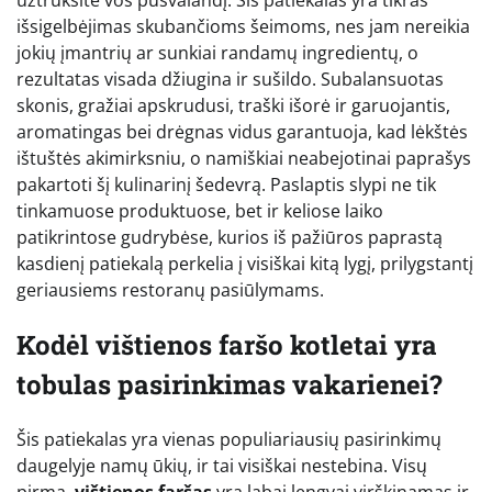
išsigelbėjimas skubančioms šeimoms, nes jam nereikia
jokių įmantrių ar sunkiai randamų ingredientų, o
rezultatas visada džiugina ir sušildo. Subalansuotas
skonis, gražiai apskrudusi, traški išorė ir garuojantis,
aromatingas bei drėgnas vidus garantuoja, kad lėkštės
ištuštės akimirksniu, o namiškiai neabejotinai paprašys
pakartoti šį kulinarinį šedevrą. Paslaptis slypi ne tik
tinkamuose produktuose, bet ir keliose laiko
patikrintose gudrybėse, kurios iš pažiūros paprastą
kasdienį patiekalą perkelia į visiškai kitą lygį, prilygstantį
geriausiems restoranų pasiūlymams.
Kodėl vištienos faršo kotletai yra
tobulas pasirinkimas vakarienei?
Šis patiekalas yra vienas populiariausių pasirinkimų
daugelyje namų ūkių, ir tai visiškai nestebina. Visų
pirma,
vištienos faršas
yra labai lengvai virškinamas ir