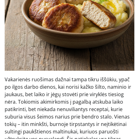
Vakarienės ruošimas dažnai tampa tikru iššūkiu, ypač
po ilgos darbo dienos, kai norisi kažko šilto, naminio ir
jaukaus, bet laiko ir jėgų stovėti prie viryklės tiesiog
nėra. Tokiomis akimirkomis į pagalbą atskuba laiko
patikrinti, bet niekada nenuviliantys receptai, kurie
suburia visus šeimos narius prie bendro stalo. Vienas
tokių – itin minkšti, burnoje tirpstantys ir neįtikėtinai
sultingi paukštienos maltinukai, kuriuos paruošti
užtruksite vos pusvalandį. Šis patiekalas yra tikras