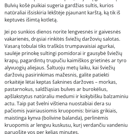
Bulvių košė puikiai sugeria gardžias sultis, kurios
natūraliai išsiskiria lėkštėje pjaunant karštą, ką tik iš
keptuvės išimtą kotletą.
Jei po sunkios dienos norite lengvesnės ir gaivesnės
vakarienės, drąsiai rinkitės šviežių daržovių salotas.
Vasarą tobulai tiks traškūs trumpavaisiai agurkai,
saulėje prinokę sultingi pomidorai ir gausybė šviežių
krapų, pagardintų trupučiu kaimiškos grietinės ar tyro
alyvuogių aliejaus. Šaltuoju metų laiku, kai šviežių
daržovių pasirinkimas mažesnis, galite patiekti
orkaitėje lėtai keptas šaknines daržoves – morkas,
pastarnokus, saldžiąsias bulves ar burokėlius,
apšlakstytus natūraliu medumi ir kokybišku balzaminiu
actu. Taip pat švelni vištiena nuostabiai dera su
pačiomis įvairiausiomis kruopomis: biriais grikiais,
maistinga kynva (bolivine balanda), perlinėmis
kruopomis ar lengvu kuskusu, kurį verdančiu vandeniu
paruošite vos per kelias minutes.