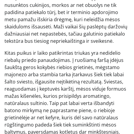
nusunktos cukinijos, morkos ar net obuolys ne tik
padidina patiekalo tūrį, bet ir terminio apdorojimo
metu pamažu išskiria drėgmę, kuri neleidžia mėsos
skaiduloms išsausėti. Maži vaikai šių paslėptų daržovių
dažniausiai net nepastebės, tačiau galutinio patiekalo
tekstūra bus tiesiog nepriekaištinga ir sveikesnė.
Kitas puikus ir laiko patikrintas triukas yra nedidelio
riebalų priedo panaudojimas. Į ruošiamą faršą įdėjus
šaukštą geros kokybės riebios grietinės, mėgstamo
majonezo arba stambia tarka įtarkavus šiek tiek labai
šalto sviesto, išgausite neįtikėtiną rezultatą. Sviestas,
reaguodamas į keptuvės karštį, mėsos viduje formuos
mažas kišenėles, kurios prisipildys aromatingo,
natūralaus sultinio. Taip pat labai verta išbandyti
batono mirkymą ne paprastame piene, o riebioje
grietinėlėje ar net kefyre, kuris dėl savo natūralaus
rūgštingumo padeda šiek tiek suminkštinti mėsos
baltymus, paversdamas kotletus dar minkštesniais.