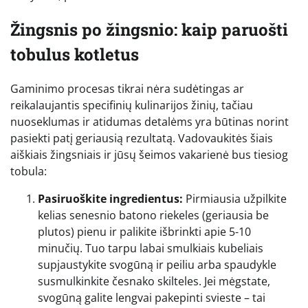
Žingsnis po žingsnio: kaip paruošti
tobulus kotletus
Gaminimo procesas tikrai nėra sudėtingas ar
reikalaujantis specifinių kulinarijos žinių, tačiau
nuoseklumas ir atidumas detalėms yra būtinas norint
pasiekti patį geriausią rezultatą. Vadovaukitės šiais
aiškiais žingsniais ir jūsų šeimos vakarienė bus tiesiog
tobula:
Pasiruoškite ingredientus:
Pirmiausia užpilkite
kelias senesnio batono riekeles (geriausia be
plutos) pienu ir palikite išbrinkti apie 5-10
minučių. Tuo tarpu labai smulkiais kubeliais
supjaustykite svogūną ir peiliu arba spaudykle
susmulkinkite česnako skilteles. Jei mėgstate,
svogūną galite lengvai pakepinti svieste – tai