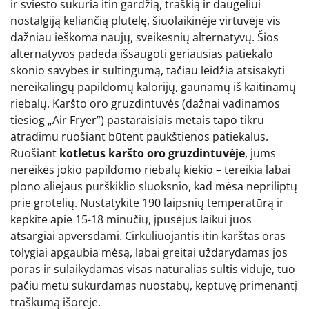
ir sviesto sukuria itin gardžią, traškią ir daugeliui
nostalgiją keliančią plutelę, šiuolaikinėje virtuvėje vis
dažniau ieškoma naujų, sveikesnių alternatyvų. Šios
alternatyvos padeda išsaugoti geriausias patiekalo
skonio savybes ir sultingumą, tačiau leidžia atsisakyti
nereikalingų papildomų kalorijų, gaunamų iš kaitinamų
riebalų. Karšto oro gruzdintuvės (dažnai vadinamos
tiesiog „Air Fryer”) pastaraisiais metais tapo tikru
atradimu ruošiant būtent paukštienos patiekalus.
Ruošiant
kotletus karšto oro gruzdintuvėje
, jums
nereikės jokio papildomo riebalų kiekio – tereikia labai
plono aliejaus purškiklio sluoksnio, kad mėsa nepriliptų
prie grotelių. Nustatykite 190 laipsnių temperatūrą ir
kepkite apie 15-18 minučių, įpusėjus laikui juos
atsargiai apversdami. Cirkuliuojantis itin karštas oras
tolygiai apgaubia mėsą, labai greitai uždarydamas jos
poras ir sulaikydamas visas natūralias sultis viduje, tuo
pačiu metu sukurdamas nuostabų, keptuvę primenantį
traškumą išorėje.