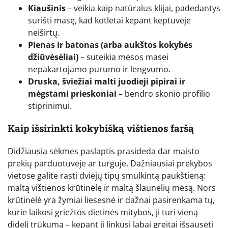
Kiaušinis
– veikia kaip natūralus klijai, padedantys
surišti masę, kad kotletai kepant keptuvėje
neiširtų.
Pienas ir batonas (arba aukštos kokybės
džiūvėsėliai)
– suteikia mėsos masei
nepakartojamo purumo ir lengvumo.
Druska, šviežiai malti juodieji pipirai ir
mėgstami prieskoniai
– bendro skonio profilio
stiprinimui.
Kaip išsirinkti kokybišką vištienos faršą
Didžiausia sėkmės paslaptis prasideda dar maisto
prekių parduotuvėje ar turguje. Dažniausiai prekybos
vietose galite rasti dviejų tipų smulkintą paukštieną:
maltą vištienos krūtinėlę ir maltą šlaunelių mėsą. Nors
krūtinėlė yra žymiai liesesnė ir dažnai pasirenkama tų,
kurie laikosi griežtos dietinės mitybos, ji turi vieną
didelį trūkumą – kepant ji linkusi labai greitai išsausėti