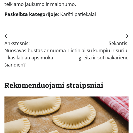
teikiamo jaukumo ir malonumo.
Paskelbta kategorijoje:
Karšti patiekalai
Navigacija
Ankstesnis:
Sekantis:
tarp
Nuosavas būstas ar nuoma
Lietiniai su kumpiu ir sūriu:
įrašų
– kas labiau apsimoka
greita ir soti vakarienė
šiandien?
Rekomenduojami straipsniai