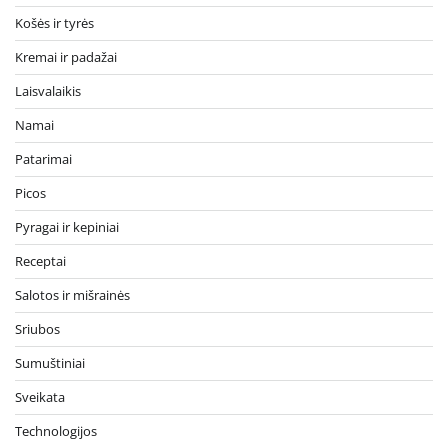
Košės ir tyrės
Kremai ir padažai
Laisvalaikis
Namai
Patarimai
Picos
Pyragai ir kepiniai
Receptai
Salotos ir mišrainės
Sriubos
Sumuštiniai
Sveikata
Technologijos