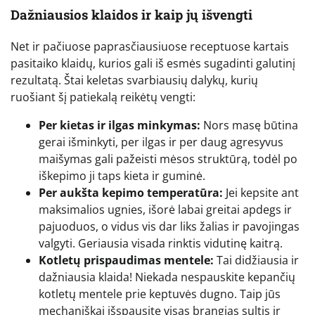
Dažniausios klaidos ir kaip jų išvengti
Net ir pačiuose paprasčiausiuose receptuose kartais
pasitaiko klaidų, kurios gali iš esmės sugadinti galutinį
rezultatą. Štai keletas svarbiausių dalykų, kurių
ruošiant šį patiekalą reikėtų vengti:
Per kietas ir ilgas minkymas:
Nors masę būtina
gerai išminkyti, per ilgas ir per daug agresyvus
maišymas gali pažeisti mėsos struktūrą, todėl po
iškepimo ji taps kieta ir guminė.
Per aukšta kepimo temperatūra:
Jei kepsite ant
maksimalios ugnies, išorė labai greitai apdegs ir
pajuoduos, o vidus vis dar liks žalias ir pavojingas
valgyti. Geriausia visada rinktis vidutinę kaitrą.
Kotletų prispaudimas mentele:
Tai didžiausia ir
dažniausia klaida! Niekada nespauskite kepančių
kotletų mentele prie keptuvės dugno. Taip jūs
mechaniškai išspausite visas brangias sultis ir