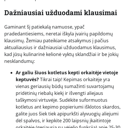
Dažniausiai užduodami klausimai
Gaminant šį patiekalą namuose, ypač
pradedantiesiems, neretai iškyla įvairių papildomų
klausimų. Žemiau pateikiame atsakymus į pačius
aktualiausius ir dažniausiai užduodamus klausimus,
kad jūsų kulinarinė kelionė vyktų sklandžiai ir be jokių
nesklandumų:
Ar galiu šiuos kotletus kepti orkaitėje vietoje
keptuvės?
Tikrai taip! Kepimas orkaitėje yra
vienas geriausių būdų sumažinti suvartojamų
pridėtinių riebalų kiekį ir išvengti aliejaus
taškymosi virtuvėje. Sudėkite suformuotus
kotletus ant kepimo popieriumi išklotos skardos,
galite juos šiek tiek apipurkšti alyvuogių aliejumi
dėl spalvos, ir kepkite 200 laipsnių įkaitintoje
orkaitėje (geriausia su vėjelio funkcija) apie 25-30