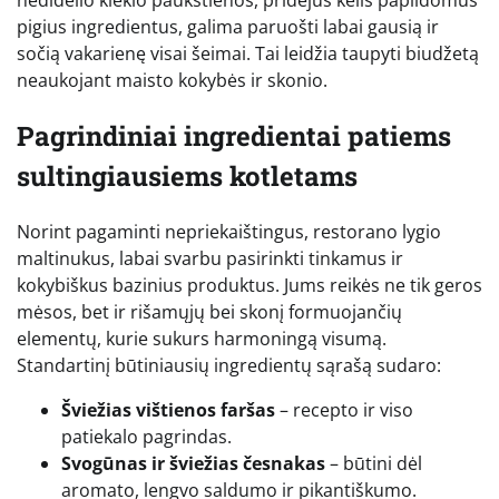
pigius ingredientus, galima paruošti labai gausią ir
sočią vakarienę visai šeimai. Tai leidžia taupyti biudžetą
neaukojant maisto kokybės ir skonio.
Pagrindiniai ingredientai patiems
sultingiausiems kotletams
Norint pagaminti nepriekaištingus, restorano lygio
maltinukus, labai svarbu pasirinkti tinkamus ir
kokybiškus bazinius produktus. Jums reikės ne tik geros
mėsos, bet ir rišamųjų bei skonį formuojančių
elementų, kurie sukurs harmoningą visumą.
Standartinį būtiniausių ingredientų sąrašą sudaro:
Šviežias vištienos faršas
– recepto ir viso
patiekalo pagrindas.
Svogūnas ir šviežias česnakas
– būtini dėl
aromato, lengvo saldumo ir pikantiškumo.