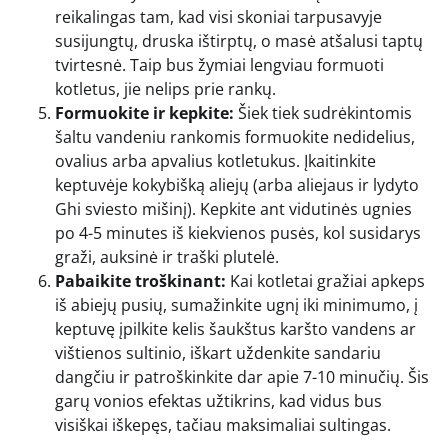
reikalingas tam, kad visi skoniai tarpusavyje
susijungtų, druska ištirptų, o masė atšalusi taptų
tvirtesnė. Taip bus žymiai lengviau formuoti
kotletus, jie nelips prie rankų.
Formuokite ir kepkite:
Šiek tiek sudrėkintomis
šaltu vandeniu rankomis formuokite nedidelius,
ovalius arba apvalius kotletukus. Įkaitinkite
keptuvėje kokybišką aliejų (arba aliejaus ir lydyto
Ghi sviesto mišinį). Kepkite ant vidutinės ugnies
po 4-5 minutes iš kiekvienos pusės, kol susidarys
graži, auksinė ir traški plutelė.
Pabaikite troškinant:
Kai kotletai gražiai apkeps
iš abiejų pusių, sumažinkite ugnį iki minimumo, į
keptuvę įpilkite kelis šaukštus karšto vandens ar
vištienos sultinio, iškart uždenkite sandariu
dangčiu ir patroškinkite dar apie 7-10 minučių. Šis
garų vonios efektas užtikrins, kad vidus bus
visiškai iškepęs, tačiau maksimaliai sultingas.