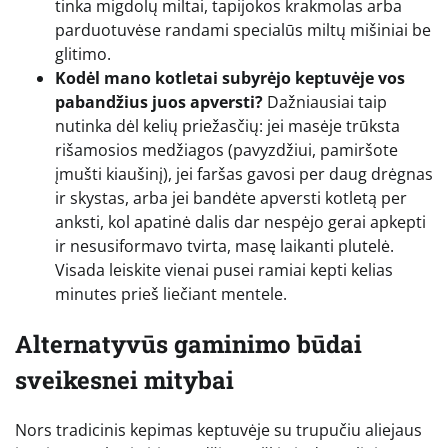
tinka migdolų miltai, tapijokos krakmolas arba
parduotuvėse randami specialūs miltų mišiniai be
glitimo.
Kodėl mano kotletai subyrėjo keptuvėje vos
pabandžius juos apversti?
Dažniausiai taip
nutinka dėl kelių priežasčių: jei masėje trūksta
rišamosios medžiagos (pavyzdžiui, pamiršote
įmušti kiaušinį), jei faršas gavosi per daug drėgnas
ir skystas, arba jei bandėte apversti kotletą per
anksti, kol apatinė dalis dar nespėjo gerai apkepti
ir nesusiformavo tvirta, masę laikanti plutelė.
Visada leiskite vienai pusei ramiai kepti kelias
minutes prieš liečiant mentele.
Alternatyvūs gaminimo būdai
sveikesnei mitybai
Nors tradicinis kepimas keptuvėje su trupučiu aliejaus