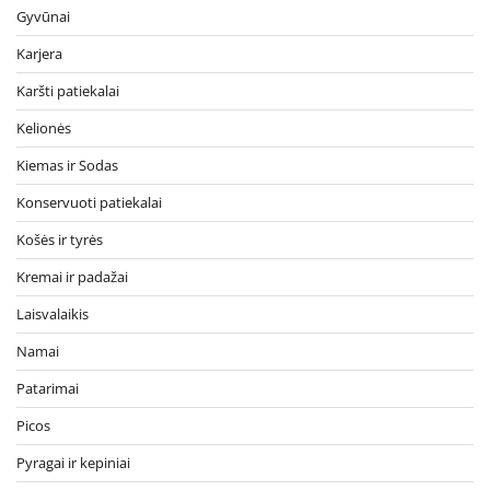
Gyvūnai
Karjera
Karšti patiekalai
Kelionės
Kiemas ir Sodas
Konservuoti patiekalai
Košės ir tyrės
Kremai ir padažai
Laisvalaikis
Namai
Patarimai
Picos
Pyragai ir kepiniai