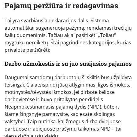
Pajamų peržiūra ir redagavimas
Tai yra svarbiausia deklaracijos dalis. Sistema
automatiškai sugeneruoja pažymą, remdamasi trečiųjų
šalių duomenimis. Tačiau aklai pasitikėti „Toliau“
mygtuku nereikėtų. Štai pagrindinės kategorijos, kurias
privalote peržiūrėti:
Darbo užmokestis ir su juo susijusios pajamos
Daugumai samdomų darbuotojų ši skiltis bus užpildyta
teisingai. Čia atsispindi jūsų atlyginimas, ligos išmokos,
motinystės/tėvystės išmokos. Jei dirbote keliose
darbovietėse ir buvo pritaikytas per didelis
Neapmokestinamasis pajamų dydis (NPD), būtent
šiame žingsnyje pamatysite, kad esate skolingas
valstybei. Taip nutinka, kai žmogus dirba dviejuose
darbuose ir abiejuose prašymu taikomas NPD – tai
viena dažniausių klaidų.