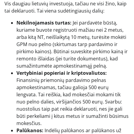
Vis daugiau lietuvių investuoja, tačiau ne visi žino, kaip
tai deklaruoti. Tai viena sudėtingiausių dalių:
Nekilnojamasis turtas:
Jei pardavėte būstą,
kuriame buvote registruoti mažiau nei 2 metus,
arba kitą NT, neišlaikytą 10 metų, turėsite mokėti
GPM nuo pelno (skirtumas tarp pardavimo ir
pirkimo kainos). Būtinai suveskite pirkimo kainą ir
remonto išlaidas (jei turite dokumentus), kad
sumažintumėte apmokestinamąjį pelną.
Vertybiniai popieriai ir kriptovaliutos:
Finansinių priemonių pardavimo pelnas
apmokestinamas, tačiau galioja 500 eurų
lengvata. Tai reiškia, kad mokesčiai mokami tik
nuo pelno dalies, viršijančios 500 eurų. Svarbu:
nuostolius taip pat reikia deklaruoti, nes jie gali
būti perkeliami į kitus metus ir sumažinti būsimus
mokesčius.
Palūkanos:
Indėlių palūkanos ar palūkanos už