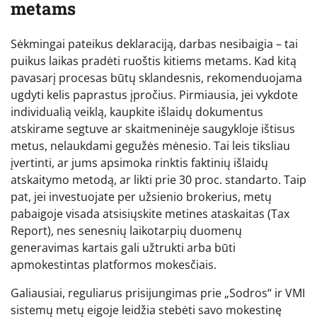
metams
Sėkmingai pateikus deklaraciją, darbas nesibaigia – tai
puikus laikas pradėti ruoštis kitiems metams. Kad kitą
pavasarį procesas būtų sklandesnis, rekomenduojama
ugdyti kelis paprastus įpročius. Pirmiausia, jei vykdote
individualią veiklą, kaupkite išlaidų dokumentus
atskirame segtuve ar skaitmeninėje saugykloje ištisus
metus, nelaukdami gegužės mėnesio. Tai leis tiksliau
įvertinti, ar jums apsimoka rinktis faktinių išlaidų
atskaitymo metodą, ar likti prie 30 proc. standarto. Taip
pat, jei investuojate per užsienio brokerius, metų
pabaigoje visada atsisiųskite metines ataskaitas (Tax
Report), nes senesnių laikotarpių duomenų
generavimas kartais gali užtrukti arba būti
apmokestintas platformos mokesčiais.
Galiausiai, reguliarus prisijungimas prie „Sodros“ ir VMI
sistemų metų eigoje leidžia stebėti savo mokestinę