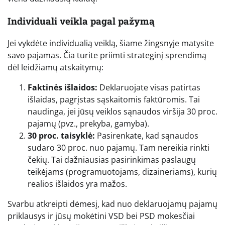
Individuali veikla pagal pažymą
Jei vykdėte individualią veiklą, šiame žingsnyje matysite
savo pajamas. Čia turite priimti strateginį sprendimą
dėl leidžiamų atskaitymų:
Faktinės išlaidos:
Deklaruojate visas patirtas
išlaidas, pagrįstas sąskaitomis faktūromis. Tai
naudinga, jei jūsų veiklos sąnaudos viršija 30 proc.
pajamų (pvz., prekyba, gamyba).
30 proc. taisyklė:
Pasirenkate, kad sąnaudos
sudaro 30 proc. nuo pajamų. Tam nereikia rinkti
čekių. Tai dažniausias pasirinkimas paslaugų
teikėjams (programuotojams, dizaineriams), kurių
realios išlaidos yra mažos.
Svarbu atkreipti dėmesį, kad nuo deklaruojamų pajamų
priklausys ir jūsų mokėtini VSD bei PSD mokesčiai