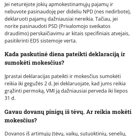
Jei neturėjote jokių apmokestinamųjų pajamų ir
nebuvote pasinaudoję per dideliu NPD (nes nedirbote),
deklaruoti pajamų dažniausiai nereikia. Tačiau, jei
norite pasinaudoti PSD (Privalomojo sveikatos
draudimo) perskaičiavimu ar kitais specifiniais atvejais,
pasitikrinti EDS sistemoje verta.
Kada paskutinė diena pateikti deklaraciją ir
sumokėti mokesčius?
Įprastai deklaracijas pateikti ir mokesčius sumokėti
reikia iki gegužės 2 d. Jei deklaruojate, kad jums reikia
grąžinti permoką, VMI ją dažniausiai perveda iki liepos
31 d.
Gavau dovanų pinigų iš tėvų. Ar reikia mokėti
mokesčius?
Dovanos iš artimųjų (tėvų, vaikų, sutuoktinių, senelių,