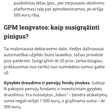
paskolintas lėšas (pvz., per tarpusavio skolinimo
platformas) taip pat apmokestinamos, jei viršija
500 eurų ribą.
GPM lengvatos: kaip susigrąžinti
pinigus?
Tai maloniausia deklaravimo dalis. Vedlys dažniausiai
automatiškai užpildo šiuos laukelius, tačiau privalote
juos patikrinti. Susigrąžinti iki 20 proc. (arba daugiau,
priklausomai nuo tarifo) nuo sumokėtos sumos galite
už:
Gyvybės draudimo ir pensijų fondų įmokas.
Galioja
III pakopos pensijų fondams ir investiciniam gyvybės
draudimui. Yra nustatytos „lubos“ – bendra atskaitymų
suma negali viršyti 1 500 eurų, o grąžinama suma – iki
300 eurų.