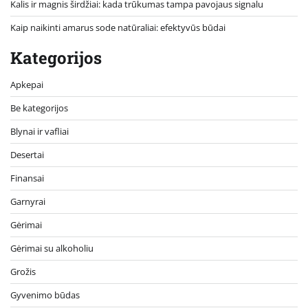
Kalis ir magnis širdžiai: kada trūkumas tampa pavojaus signalu
Kaip naikinti amarus sode natūraliai: efektyvūs būdai
Kategorijos
Apkepai
Be kategorijos
Blynai ir vafliai
Desertai
Finansai
Garnyrai
Gėrimai
Gėrimai su alkoholiu
Grožis
Gyvenimo būdas