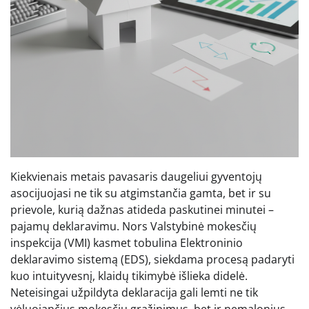
Kiekvienais metais pavasaris daugeliui gyventojų
asocijuojasi ne tik su atgimstančia gamta, bet ir su
prievole, kurią dažnas atideda paskutinei minutei –
pajamų deklaravimu. Nors Valstybinė mokesčių
inspekcija (VMI) kasmet tobulina Elektroninio
deklaravimo sistemą (EDS), siekdama procesą padaryti
kuo intuityvesnį, klaidų tikimybė išlieka didelė.
Neteisingai užpildyta deklaracija gali lemti ne tik
vėluojančius mokesčių grąžinimus, bet ir nemalonius