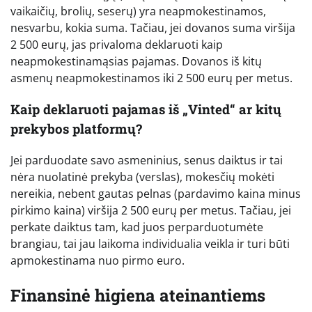
vaikaičių, brolių, seserų) yra neapmokestinamos,
nesvarbu, kokia suma. Tačiau, jei dovanos suma viršija
2 500 eurų, jas privaloma deklaruoti kaip
neapmokestinamąsias pajamas. Dovanos iš kitų
asmenų neapmokestinamos iki 2 500 eurų per metus.
Kaip deklaruoti pajamas iš „Vinted“ ar kitų
prekybos platformų?
Jei parduodate savo asmeninius, senus daiktus ir tai
nėra nuolatinė prekyba (verslas), mokesčių mokėti
nereikia, nebent gautas pelnas (pardavimo kaina minus
pirkimo kaina) viršija 2 500 eurų per metus. Tačiau, jei
perkate daiktus tam, kad juos perparduotumėte
brangiau, tai jau laikoma individualia veikla ir turi būti
apmokestinama nuo pirmo euro.
Finansinė higiena ateinantiems