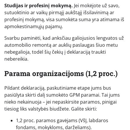
Studijas ir profesinį mokymą.
Jei mokėjote už savo,
sutuoktinio ar vaikų pirmąjį aukštąjį išsilavinimą ar
profesinį mokymą, visa sumokėta suma yra atimama iš
apmokestinamųjų pajamų.
Svarbu paminėti, kad anksčiau galiojusios lengvatos už
automobilio remontą ar auklių paslaugas šiuo metu
nebegalioja, todėl šių čekių į deklaraciją traukti
nebereikia.
Parama organizacijoms (1,2 proc.)
Pildant deklaraciją, paskutiniame etape jums bus
pasiūlyta skirti dalį sumokėto GPM paramai. Tai jums
nieko nekainuoja – jei nepaskirsite paramos, pinigai
tiesiog liks valstybės biudžete. Galite skirti:
1,2 proc. paramos gavėjams (VšĮ, labdaros
fondams, mokykloms, darželiams).