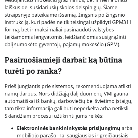
laiškus dėl susidariusių skolos delspinigių. Šiame
straipsnyje pateikiame išsamią, žingsnis po žingsnio
instrukciją, kuri padės ne tik teisingai užpildyti GPM311
formą, bet ir maksimaliai pasinaudoti valstybės
teikiamomis lengvatomis, leidžiančiomis susigrąžinti
dalį sumokėto gyventojų pajamų mokesčio (GPM).
Pasiruošiamieji darbai: ką būtina
turėti po ranka?
Prieš jungiantis prie sistemos, rekomenduojama atlikti
namų darbus. Nors didžiąją dalį duomenų VMI gauna
automatiškai iš bankų, darboviečių bei švietimo įstaigų,
tam tikra informacija gali būti neperkelta arba netiksli.
Sklandžiam procesui užtikrinti jums reikės:
Elektroninės bankininkystės prisijungimų
arba
mobiliojo parašo. Tai saugiausias ir greičiausiais