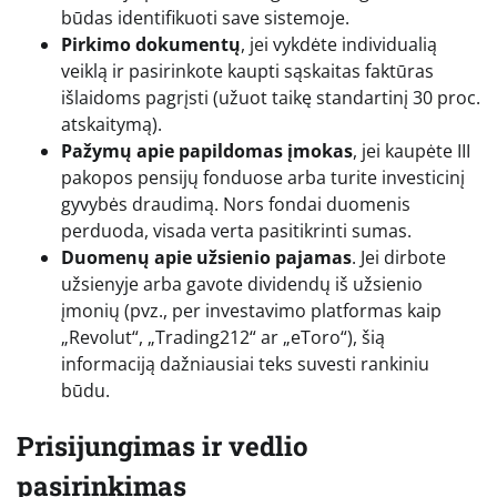
būdas identifikuoti save sistemoje.
Pirkimo dokumentų
, jei vykdėte individualią
veiklą ir pasirinkote kaupti sąskaitas faktūras
išlaidoms pagrįsti (užuot taikę standartinį 30 proc.
atskaitymą).
Pažymų apie papildomas įmokas
, jei kaupėte III
pakopos pensijų fonduose arba turite investicinį
gyvybės draudimą. Nors fondai duomenis
perduoda, visada verta pasitikrinti sumas.
Duomenų apie užsienio pajamas
. Jei dirbote
užsienyje arba gavote dividendų iš užsienio
įmonių (pvz., per investavimo platformas kaip
„Revolut“, „Trading212“ ar „eToro“), šią
informaciją dažniausiai teks suvesti rankiniu
būdu.
Prisijungimas ir vedlio
pasirinkimas