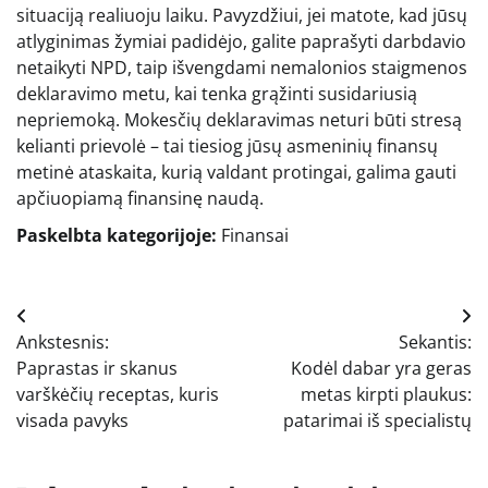
situaciją realiuoju laiku. Pavyzdžiui, jei matote, kad jūsų
atlyginimas žymiai padidėjo, galite paprašyti darbdavio
netaikyti NPD, taip išvengdami nemalonios staigmenos
deklaravimo metu, kai tenka grąžinti susidariusią
nepriemoką. Mokesčių deklaravimas neturi būti stresą
kelianti prievolė – tai tiesiog jūsų asmeninių finansų
metinė ataskaita, kurią valdant protingai, galima gauti
apčiuopiamą finansinę naudą.
Paskelbta kategorijoje:
Finansai
Navigacija
Ankstesnis:
Sekantis:
tarp
Paprastas ir skanus
Kodėl dabar yra geras
įrašų
varškėčių receptas, kuris
metas kirpti plaukus:
visada pavyks
patarimai iš specialistų