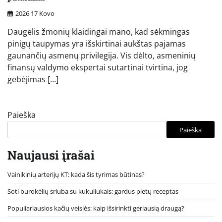
2026 17 Kovo
Daugelis žmonių klaidingai mano, kad sėkmingas
pinigų taupymas yra išskirtinai aukštas pajamas
gaunančių asmenų privilegija. Vis dėlto, asmeninių
finansų valdymo ekspertai sutartinai tvirtina, jog
gebėjimas […]
Paieška
Paieška
Naujausi įrašai
Vainikinių arterijų KT: kada šis tyrimas būtinas?
Soti burokėlių sriuba su kukuliukais: gardus pietų receptas
Populiariausios kačių veislės: kaip išsirinkti geriausią draugą?