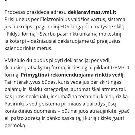
Procesas prasideda adresu
deklaravimas.vmi.lt
.
Prisijungus per Elektroninius valdžios vartus, sistema
jus nukreips į pagrindinį EDS langą. Čia matysite skiltį
„Pildyti formą“. Svarbu pasirinkti tinkamą mokestinį
laikotarpį – dažniausiai deklaruojame už praėjusius
kalendorinius metus.
VMI siūlo du būdus pildyti deklaraciją: per vedlį
(klausimų-atsakymų forma) ir tiesiogiai pildant GPM311
formą.
Primygtinai rekomenduojama rinktis vedlį
.
Tai interaktyvus būdas, kuris veda jus per skirtingas
pajamų ir išlaidų kategorijas, automatiškai atmeta tai,
kas jums neaktualu, ir sumažina techninių klaidų riziką.
Pasirinkus vedlį, sistema pirmiausia parodys jūsų
kontaktinius duomenis – būtinai juos atnaujinkite, ypač
el. pašto adresą ir banko sąskaitą, į kurią tikitės gauti
permoką.