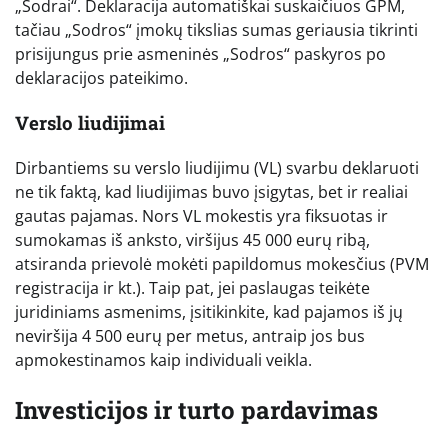
„Sodrai“. Deklaracija automatiškai suskaičiuos GPM,
tačiau „Sodros“ įmokų tikslias sumas geriausia tikrinti
prisijungus prie asmeninės „Sodros“ paskyros po
deklaracijos pateikimo.
Verslo liudijimai
Dirbantiems su verslo liudijimu (VL) svarbu deklaruoti
ne tik faktą, kad liudijimas buvo įsigytas, bet ir realiai
gautas pajamas. Nors VL mokestis yra fiksuotas ir
sumokamas iš anksto, viršijus 45 000 eurų ribą,
atsiranda prievolė mokėti papildomus mokesčius (PVM
registracija ir kt.). Taip pat, jei paslaugas teikėte
juridiniams asmenims, įsitikinkite, kad pajamos iš jų
neviršija 4 500 eurų per metus, antraip jos bus
apmokestinamos kaip individuali veikla.
Investicijos ir turto pardavimas