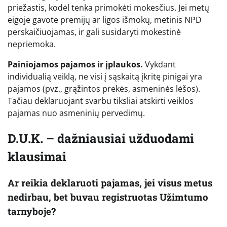
priežastis, kodėl tenka primokėti mokesčius. Jei metų
eigoje gavote premijų ar ligos išmokų, metinis NPD
perskaičiuojamas, ir gali susidaryti mokestinė
nepriemoka.
Painiojamos pajamos ir įplaukos.
Vykdant
individualią veiklą, ne visi į sąskaitą įkritę pinigai yra
pajamos (pvz., grąžintos prekės, asmeninės lėšos).
Tačiau deklaruojant svarbu tiksliai atskirti veiklos
pajamas nuo asmeninių pervedimų.
D.U.K. – dažniausiai užduodami
klausimai
Ar reikia deklaruoti pajamas, jei visus metus
nedirbau, bet buvau registruotas Užimtumo
tarnyboje?