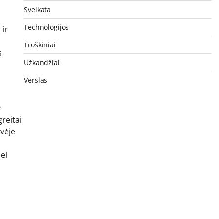
Sveikata
Technologijos
 ir
Troškiniai
s
Užkandžiai
Verslas
r
reitai
uvėje
bei