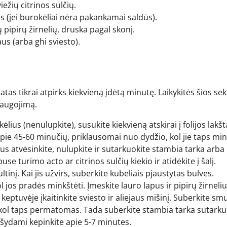
ežių citrinos sulčių.
 (jei burokėliai nėra pakankamai saldūs).
ų pipirų žirnelių, druska pagal skonį.
us (arba ghi sviesto).
tatas tikrai atpirks kiekvieną įdėtą minutę. Laikykitės šios sek
saugojimą.
ius (nenulupkite), susukite kiekvieną atskirai į folijos lakštą
e apie 45-60 minučių, priklausomai nuo dydžio, kol jie taps min
us atvėsinkite, nulupkite ir sutarkuokite stambia tarka arba
se turimo acto ar citrinos sulčių kiekio ir atidėkite į šalį.
tinį. Kai jis užvirs, suberkite kubeliais pjaustytas bulves.
l jos pradės minkštėti. Įmeskite lauro lapus ir pipirų žirneliu
keptuvėje įkaitinkite sviesto ir aliejaus mišinį. Suberkite smu
, kol taps permatomas. Tada suberkite stambia tarka sutark
išydami kepinkite apie 5-7 minutes.