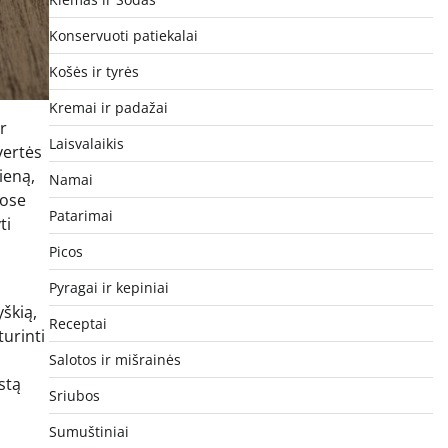
Konservuoti patiekalai
Košės ir tyrės
Kremai ir padažai
r
Laisvalaikis
vertės
dieną,
Namai
uose
Patarimai
ti
Picos
Pyragai ir kepiniai
škią,
Receptai
turinti
Salotos ir mišrainės
stą
Sriubos
Sumuštiniai