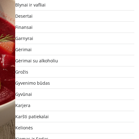
Blynai ir vafliai
Desertai
Finansai
Garnyrai
Gėrimai
Gėrimai su alkoholiu
Grožis
Gyvenimo būdas
Gyvūnai
Karjera
Karšti patiekalai
Kelionės
Kiemas ir Sodas