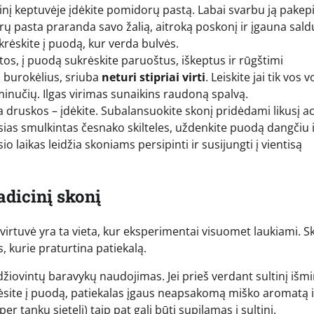
inį keptuvėje įdėkite pomidorų pastą. Labai svarbu ją pakepi
 pasta praranda savo žalią, aitroką poskonį ir įgauna sald
ėskite į puodą, kur verda bulvės.
os, į puodą sukrėskite paruoštus, iškeptus ir rūgštimi
s burokėlius, sriuba
neturi stipriai virti
. Leiskite jai tik vos v
inučių. Ilgas virimas sunaikins raudoną spalvą.
a druskos – įdėkite. Subalansuokite skonį pridėdami likusį ac
ikusias smulkintas česnako skilteles, uždenkite puodą dangčiu 
io laikas leidžia skoniams persipinti ir susijungti į vientisą
adicinį skonį
irtuvė yra ta vieta, kur eksperimentai visuomet laukiami. Sk
 kurie praturtina patiekalą.
žiovintų baravykų naudojimas. Jei prieš verdant sultinį išmi
dėsite į puodą, patiekalas įgaus neapsakomą miško aromatą i
 tankų sietelį) taip pat gali būti supilamas į sultinį.