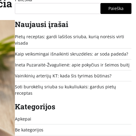
čia
Paieška
Naujausi įrašai
Pietų receptas: gardi lašišos sriuba, kurią norėsis virti
visada
Kaip veiksmingai išnaikinti skruzdėles: ar soda padeda?
Ineta Puzaraitė-Žvagulienė: apie pokyčius ir šeimos buitį
Vainikinių arterijų KT: kada šis tyrimas būtinas?
Soti burokėlių sriuba su kukuliukais: gardus pietų
receptas
Kategorijos
Apkepai
Be kategorijos