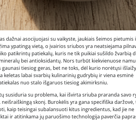
s dažnai asocijuojasi su vaikyste, jaukiais šeimos pietumis i
ima ypatingą vietą, o įvairios sriubos yra neatsiejama pilna
aiko patikrintų patiekalų, kuris ne tik puikiai sušildo žvarbią 
 mineralų bei antioksidantų. Nors turbūt kiekvienuose nam
 gaunasi tiesiog geras, bet ne toks, dėl kurio norėtųsi išlaižy
a keletas labai svarbių kulinarinių gudrybių ir viena esminė
tiekalas nuo stalo išgaruos tiesiog akimirksniu.
ų susiduria su problema, kai išvirta sriuba praranda savo ry
neišraiškingą skonį. Burokėlis yra gana specifiška daržovė, 
i, kaip teisingai subalansuoti kitus ingredientus, kad jie ne
uktai ir atitinkama jų paruošimo technologija paverčia papra