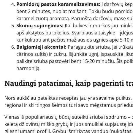
Pomidorų pastos karamelizavimas:
Į daržovių kep
bent 2 minutes, nuolat maišant. Tokiu būdu pomidorų
karamelizuotą aromatą. Paruoštą daržovių masę sukr
Skonių sujungimas:
Kai bulvės ir morkos jau minkšt
apšlakstytus burokėlius. Svarbiausia taisyklė – įdėju
kunkuliuoti ant pačios mažiausios ugnies apie 5-10 m
Baigiamieji akcentai:
Paragaukite sriubą. Jei trūkst
citrinos sultis) ir cukrų. Išjunkite ugnį, įspauskite l
palikite sriubą pastovėti bent 15-20 minučių. Šis poils
harmoniją.
Naudingi patarimai, kaip pagerinti tr
Nors aukščiau pateiktas receptas jau yra savaime puikus, v
regionai ir skirtingos šeimos turi savo mėgstamus priedus,
Vienas iš populiariausių būdų suteikti sriubai sodrumo – d
keletą džiovintų miško grybų ir juos smulkiai supjaustę į
gilesnį umami profilį. Grybų išmirkytas vanduo (nukoštas per