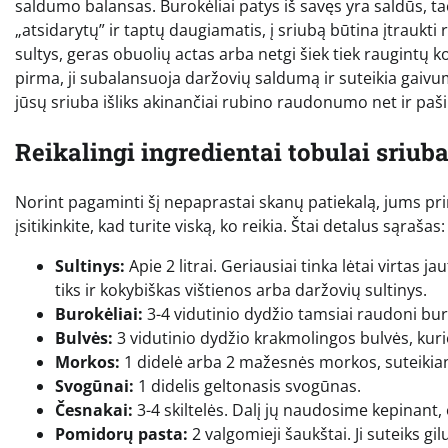
saldumo balansas. Burokėliai patys iš savęs yra saldūs, 
„atsidarytų” ir taptų daugiamatis, į sriubą būtina įtraukti
sultys, geras obuolių actas arba netgi šiek tiek raugintų k
pirma, ji subalansuoja daržovių saldumą ir suteikia gaivu
jūsų sriuba išliks akinančiai rubino raudonumo net ir pašil
Reikalingi ingredientai tobulai sriuba
Norint pagaminti šį nepaprastai skanų patiekalą, jums pri
įsitikinkite, kad turite viską, ko reikia. Štai detalus sąrašas:
Sultinys:
Apie 2 litrai. Geriausiai tinka lėtai virtas j
tiks ir kokybiškas vištienos arba daržovių sultinys.
Burokėliai:
3-4 vidutinio dydžio tamsiai raudoni buro
Bulvės:
3 vidutinio dydžio krakmolingos bulvės, kuri
Morkos:
1 didelė arba 2 mažesnės morkos, suteikia
Svogūnai:
1 didelis geltonasis svogūnas.
Česnakai:
3-4 skiltelės. Dalį jų naudosime kepinant
Pomidorų pasta:
2 valgomieji šaukštai. Ji suteiks 