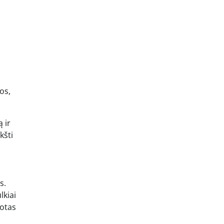
os,
 ir
kšti
s.
lkiai
uotas