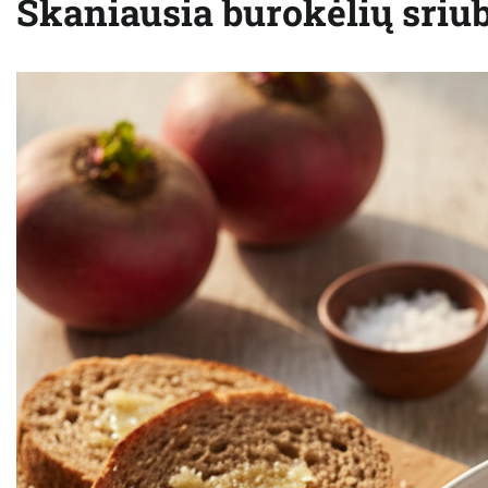
Skaniausia burokėlių sriub