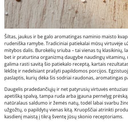
Šiltas, jaukus ir be galo aromatingas naminio maisto kvapa
rudeniška ramybe. Tradiciniai patiekalai mūsų virtuvėje už
mitybos dalis. Burokėlių sriuba – tai vienas tų klasikinių, l
bet ir praturtina organizmą daugybe naudingų vitaminų,
galima rasti savitą šio patiekalo receptą, kartais rezultatas
lėkštę ir nedelsiant prašyti papildomos porcijos. Egzistuoj
paslaptis, kurių dėka šis sodriai raudonas, aromatingas pa
Daugelis pradedančiųjų ir net patyrusių virtuvės entuziast
apetišką spalvą, tampa ruda arba įgauna pernelyg prėską, 
natūralaus saldumo ir žemės natų, todėl labai svarbu žinot
užgožtų, o papildytų vienas kitą. Kruopščiai atrinkti prod
kasdienį maistą į tikrą šventę jūsų skonio receptoriams.