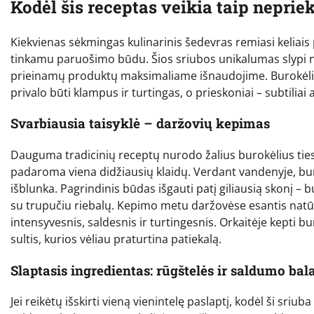
Kodėl šis receptas veikia taip neprie
Kiekvienas sėkmingas kulinarinis šedevras remiasi keliais 
tinkamu paruošimo būdu. Šios sriubos unikalumas slypi n
prieinamų produktų maksimaliame išnaudojime. Burokėliai t
privalo būti klampus ir turtingas, o prieskoniai – subtiliai
Svarbiausia taisyklė – daržovių kepimas
Dauguma tradicinių receptų nurodo žalius burokėlius tiesio
padaroma viena didžiausių klaidų. Verdant vandenyje, buro
išblunka. Pagrindinis būdas išgauti patį giliausią skonį – b
su trupučiu riebalų. Kepimo metu daržovėse esantis natūr
intensyvesnis, saldesnis ir turtingesnis. Orkaitėje kepti buro
sultis, kurios vėliau praturtina patiekalą.
Slaptasis ingredientas: rūgštelės ir saldumo bal
Jei reikėtų išskirti vieną vienintelę paslaptį, kodėl ši sriu