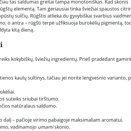
tačiau tas saldumas greitai tampa monotoniškas. Kad skonis
 rūgštų elementą. Tam geriausiai tinka šviežiai spaustos citri
opūstų sulčių. Rūgštis atlieka du gyvybiškai svarbius vaidmen
mo, o antra – rūgšti terpė užfiksuoja burokėlių pigmentą, to
dyta kitą dieną.
i
reiks kokybiškų, šviežių ingredientų. Prieš pradedant gamint
autienos kaulų sultinys, tačiau jei norite lengvesnio varianto, p
kėliai.
os suteiks sriubai tirštumo.
nčios natūralaus saldumo.
, o dalį – pačioje virimo pabaigoje maksimaliam aromatui.
gilumo, vadinamojo
umami
skonio.