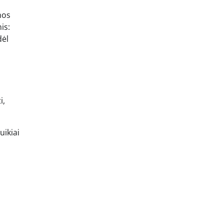
nos
is:
dėl
i,
uikiai