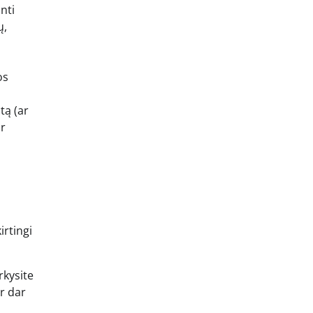
nti
ų,
os
tą (ar
ir
irtingi
rkysite
r dar