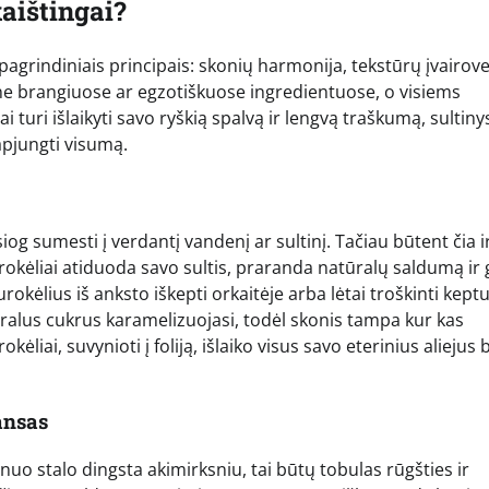
kaištingai?
pagrindiniais principais: skonių harmonija, tekstūrų įvairove
e brangiuose ar egzotiškuose ingredientuose, o visiems
uri išlaikyti savo ryškią spalvą ir lengvą traškumą, sultiny
 apjungti visumą.
g sumesti į verdantį vandenį ar sultinį. Tačiau būtent čia i
kėliai atiduoda savo sultis, praranda natūralų saldumą ir g
urokėlius iš anksto iškepti orkaitėje arba lėtai troškinti kept
alus cukrus karamelizuojasi, todėl skonis tampa kur kas
kėliai, suvynioti į foliją, išlaiko visus savo eterinius aliejus 
ansas
ba nuo stalo dingsta akimirksniu, tai būtų tobulas rūgšties ir