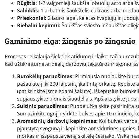
Rūgštis:
1-2 valgomieji šaukštai obuolių acto arba švi
Saldiklis:
1 arbatinis šaukštelis cukraus arba medaus
Prieskoniai:
2 lauro lapai, keletas kvapiųjų ir juodųj
Riebalai kepimui:
Šaukštas sviesto ir šaukštas alieja
Gaminimo eiga: žingsnis po žingsnio
Procesas reikalauja šiek tiek atidumo ir laiko, tačiau rezul
kad užtikrintumėte idealų daržovių tekstūros ir skonio iš
Burokėlių paruošimas:
Pirmiausia nuplaukite burokėl
pašaukite į iki 200 laipsnių įkaitintą orkaitę. Kepkit
(patikrinkite įsmeigdami šakutę). Iškepusius burokėli
supjaustykite plonais šiaudeliais. Apšlakstykite juos pu
Sultinio paruošimas:
Puode užkaiskite pasirinktą sul
Sumažinkite ugnį ir virkite bulves apie 10 minučių, ko
Aromatinių daržovių kepinimas:
Kol bulvės verda, 
pjaustytą svogūną ir kepinkite ant vidutinės ugnies
morkas ir išspaustą vieną skiltelę česnako. Viską ma