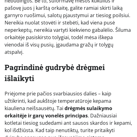
nebūdingos. Be to, suformavę mėsos kukulius ir
pašovę juos į karštą orkaitę, galite ramiai skirti laiką
garnyro ruošimui, salotų pjaustymui ar tiesiog poilsiui.
Nereikia nuolat stovėti ir stebėti, kad viena pusė
neperkeptų, nereikia vartyti kiekvieno gabalėlio. Šiluma
orkaitėje pasiskirsto tolygiai, todėl mėsa iškepa
vienodai iš visų pusių, įgaudama gražų ir tolygų
atspalvį.
Pagrindinė gudrybė drėgmei
išlaikyti
Priėjome prie pačios svarbiausios dalies – kaip
užtikrinti, kad aukštoje temperatūroje kepama
kiauliena neišsausėtų. Tai
drėgmės sulaikymo
orkaitėje ir garų vonelės principas
. Dažniausiai
kotletai tiesiog sudedami ant sausos skardos ir kepami,
kol išdžiūsta. Kad taip nenutiktų, turite pritaikyti