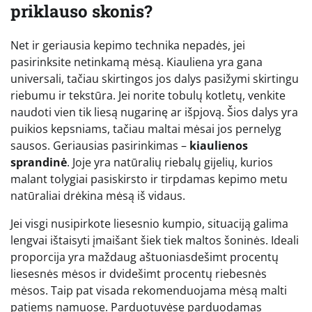
priklauso skonis?
Net ir geriausia kepimo technika nepadės, jei
pasirinksite netinkamą mėsą. Kiauliena yra gana
universali, tačiau skirtingos jos dalys pasižymi skirtingu
riebumu ir tekstūra. Jei norite tobulų kotletų, venkite
naudoti vien tik liesą nugarinę ar išpjovą. Šios dalys yra
puikios kepsniams, tačiau maltai mėsai jos pernelyg
sausos. Geriausias pasirinkimas –
kiaulienos
sprandinė
. Joje yra natūralių riebalų gijelių, kurios
malant tolygiai pasiskirsto ir tirpdamas kepimo metu
natūraliai drėkina mėsą iš vidaus.
Jei visgi nusipirkote liesesnio kumpio, situaciją galima
lengvai ištaisyti įmaišant šiek tiek maltos šoninės. Ideali
proporcija yra maždaug aštuoniasdešimt procentų
liesesnės mėsos ir dvidešimt procentų riebesnės
mėsos. Taip pat visada rekomenduojama mėsą malti
patiems namuose. Parduotuvėse parduodamas