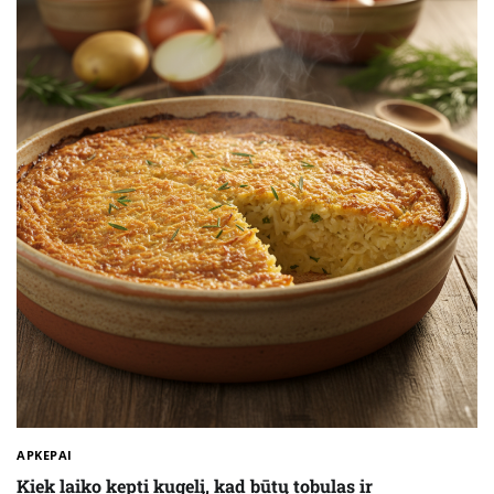
APKEPAI
Kiek laiko kepti kugelį, kad būtų tobulas ir