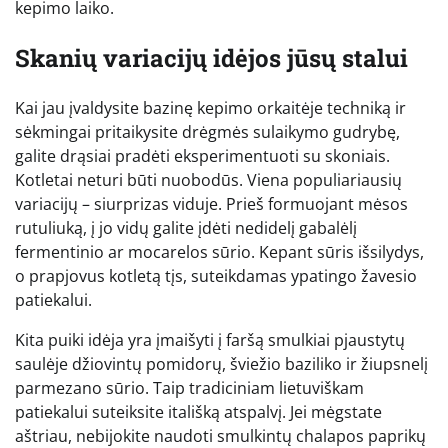
kepimo laiko.
Skanių variacijų idėjos jūsų stalui
Kai jau įvaldysite bazinę kepimo orkaitėje techniką ir
sėkmingai pritaikysite drėgmės sulaikymo gudrybę,
galite drąsiai pradėti eksperimentuoti su skoniais.
Kotletai neturi būti nuobodūs. Viena populiariausių
variacijų – siurprizas viduje. Prieš formuojant mėsos
rutuliuką, į jo vidų galite įdėti nedidelį gabalėlį
fermentinio ar mocarelos sūrio. Kepant sūris išsilydys,
o prapjovus kotletą tįs, suteikdamas ypatingo žavesio
patiekalui.
Kita puiki idėja yra įmaišyti į faršą smulkiai pjaustytų
saulėje džiovintų pomidorų, šviežio baziliko ir žiupsnelį
parmezano sūrio. Taip tradiciniam lietuviškam
patiekalui suteiksite itališką atspalvį. Jei mėgstate
aštriau, nebijokite naudoti smulkintų chalapos paprikų