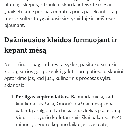
plutelę. Iškepus, ištraukite skardą ir leiskite mėsai
„pailsėti“ apie penkias minutes prieš patiekiant – taip
mėsos sultys tolygiai pasiskirstys viduje ir neištekės
pjaunant.
Dažniausios klaidos formuojant ir
kepant mėsą
Net ir žinant pagrindines taisykles, pasitaiko smulkių
klaidų, kurios gali pakenkti galutiniam patiekalo skoniui.
Aptarkime jas, kad jūsų kulinarinis procesas vyktų
sklandžiai.
Per ilgas kepimo laikas.
Baimindamiesi, kad
kiauliena liks žalia, žmonės dažnai mėsą kepa
valandą ar ilgiau. Tai tiesiausias kelias į sausumą.
Vidutinio dydžio kotletams visiškai pakanka 35-40
minučių bendro kepimo laiko. Jei dvejojate,