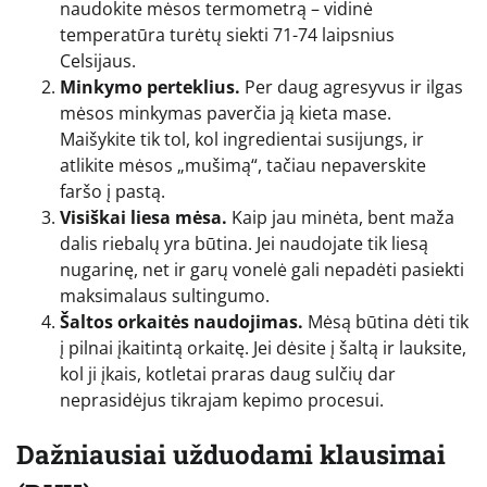
naudokite mėsos termometrą – vidinė
temperatūra turėtų siekti 71-74 laipsnius
Celsijaus.
Minkymo perteklius.
Per daug agresyvus ir ilgas
mėsos minkymas paverčia ją kieta mase.
Maišykite tik tol, kol ingredientai susijungs, ir
atlikite mėsos „mušimą“, tačiau nepaverskite
faršo į pastą.
Visiškai liesa mėsa.
Kaip jau minėta, bent maža
dalis riebalų yra būtina. Jei naudojate tik liesą
nugarinę, net ir garų vonelė gali nepadėti pasiekti
maksimalaus sultingumo.
Šaltos orkaitės naudojimas.
Mėsą būtina dėti tik
į pilnai įkaitintą orkaitę. Jei dėsite į šaltą ir lauksite,
kol ji įkais, kotletai praras daug sulčių dar
neprasidėjus tikrajam kepimo procesui.
Dažniausiai užduodami klausimai