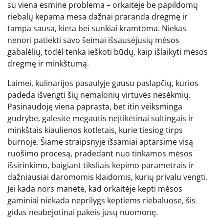
su viena esmine problema – orkaitėje be papildomų
riebalų kepama mėsa dažnai praranda drėgmę ir
tampa sausa, kieta bei sunkiai kramtoma. Niekas
nenori patiekti savo šeimai išsausėjusių mėsos
gabalėlių, todėl tenka ieškoti būdų, kaip išlaikyti mėsos
drėgmę ir minkštumą.
Laimei, kulinarijos pasaulyje gausu paslapčių, kurios
padeda išvengti šių nemalonių virtuvės nesėkmių.
Pasinaudoję viena paprasta, bet itin veiksminga
gudrybe, galėsite mėgautis neįtikėtinai sultingais ir
minkštais kiaulienos kotletais, kurie tiesiog tirps
burnoje. Šiame straipsnyje išsamiai aptarsime visą
ruošimo procesą, pradedant nuo tinkamos mėsos
išsirinkimo, baigiant tiksliais kepimo parametrais ir
dažniausiai daromomis klaidomis, kurių privalu vengti.
Jei kada nors manėte, kad orkaitėje kepti mėsos
gaminiai niekada neprilygs keptiems riebaluose, šis
gidas neabejotinai pakeis jūsų nuomonę.