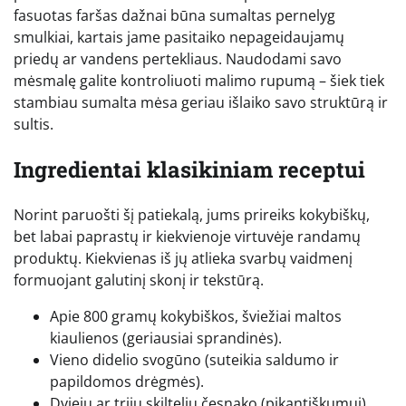
fasuotas faršas dažnai būna sumaltas pernelyg
smulkiai, kartais jame pasitaiko nepageidaujamų
priedų ar vandens pertekliaus. Naudodami savo
mėsmalę galite kontroliuoti malimo rupumą – šiek tiek
stambiau sumalta mėsa geriau išlaiko savo struktūrą ir
sultis.
Ingredientai klasikiniam receptui
Norint paruošti šį patiekalą, jums prireiks kokybiškų,
bet labai paprastų ir kiekvienoje virtuvėje randamų
produktų. Kiekvienas iš jų atlieka svarbų vaidmenį
formuojant galutinį skonį ir tekstūrą.
Apie 800 gramų kokybiškos, šviežiai maltos
kiaulienos (geriausiai sprandinės).
Vieno didelio svogūno (suteikia saldumo ir
papildomos drėgmės).
Dviejų ar trijų skiltelių česnako (pikantiškumui).