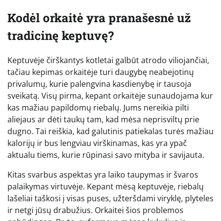
Kodėl orkaitė yra pranašesnė už
tradicinę keptuvę?
Keptuvėje čirškantys kotletai galbūt atrodo viliojančiai,
tačiau kepimas orkaitėje turi daugybę neabejotinų
privalumų, kurie palengvina kasdienybę ir tausoja
sveikatą. Visų pirma, kepant orkaitėje sunaudojama kur
kas mažiau papildomų riebalų. Jums nereikia pilti
aliejaus ar dėti taukų tam, kad mėsa neprisviltų prie
dugno. Tai reiškia, kad galutinis patiekalas turės mažiau
kalorijų ir bus lengviau virškinamas, kas yra ypač
aktualu tiems, kurie rūpinasi savo mityba ir savijauta.
Kitas svarbus aspektas yra laiko taupymas ir švaros
palaikymas virtuvėje. Kepant mėsą keptuvėje, riebalų
lašeliai taškosi į visas puses, užteršdami viryklę, plyteles
ir netgi jūsų drabužius. Orkaitei šios problemos