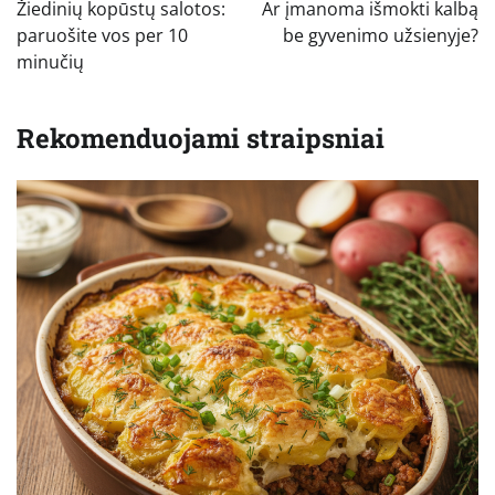
tarp
Žiedinių kopūstų salotos:
Ar įmanoma išmokti kalbą
įrašų
paruošite vos per 10
be gyvenimo užsienyje?
minučių
Rekomenduojami straipsniai