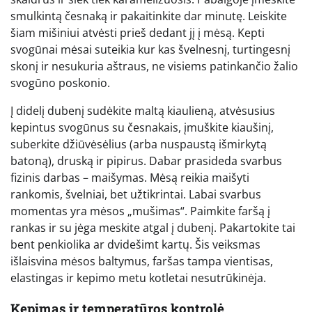
smulkintą česnaką ir pakaitinkite dar minutę. Leiskite
šiam mišiniui atvėsti prieš dedant jį į mėsą. Kepti
svogūnai mėsai suteikia kur kas švelnesnį, turtingesnį
skonį ir nesukuria aštraus, ne visiems patinkančio žalio
svogūno poskonio.
Į didelį dubenį sudėkite maltą kiaulieną, atvėsusius
kepintus svogūnus su česnakais, įmuškite kiaušinį,
suberkite džiūvėsėlius (arba nuspaustą išmirkytą
batoną), druską ir pipirus. Dabar prasideda svarbus
fizinis darbas – maišymas. Mėsą reikia maišyti
rankomis, švelniai, bet užtikrintai. Labai svarbus
momentas yra mėsos „mušimas“. Paimkite faršą į
rankas ir su jėga meskite atgal į dubenį. Pakartokite tai
bent penkiolika ar dvidešimt kartų. Šis veiksmas
išlaisvina mėsos baltymus, faršas tampa vientisas,
elastingas ir kepimo metu kotletai nesutrūkinėja.
Kepimas ir temperatūros kontrolė