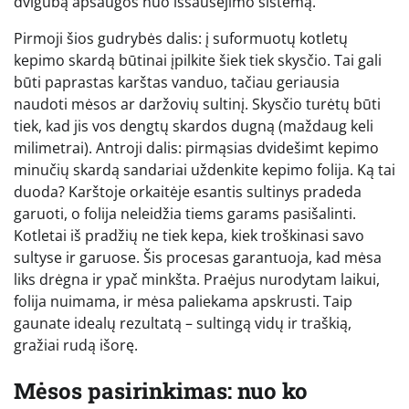
dvigubą apsaugos nuo išsausėjimo sistemą.
Pirmoji šios gudrybės dalis: į suformuotų kotletų
kepimo skardą būtinai įpilkite šiek tiek skysčio. Tai gali
būti paprastas karštas vanduo, tačiau geriausia
naudoti mėsos ar daržovių sultinį. Skysčio turėtų būti
tiek, kad jis vos dengtų skardos dugną (maždaug keli
milimetrai). Antroji dalis: pirmąsias dvidešimt kepimo
minučių skardą sandariai uždenkite kepimo folija. Ką tai
duoda? Karštoje orkaitėje esantis sultinys pradeda
garuoti, o folija neleidžia tiems garams pasišalinti.
Kotletai iš pradžių ne tiek kepa, kiek troškinasi savo
sultyse ir garuose. Šis procesas garantuoja, kad mėsa
liks drėgna ir ypač minkšta. Praėjus nurodytam laikui,
folija nuimama, ir mėsa paliekama apskrusti. Taip
gaunate idealų rezultatą – sultingą vidų ir traškią,
gražiai rudą išorę.
Mėsos pasirinkimas: nuo ko