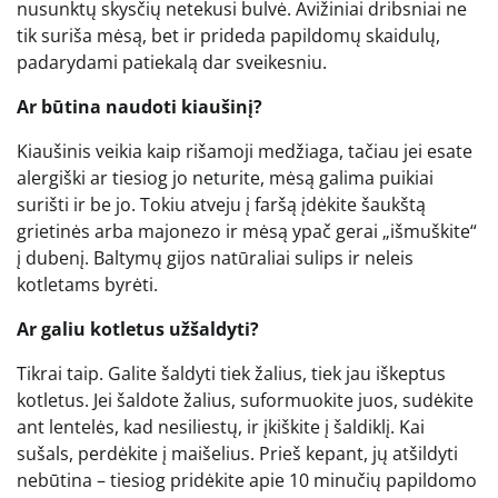
nusunktų skysčių netekusi bulvė. Avižiniai dribsniai ne
tik suriša mėsą, bet ir prideda papildomų skaidulų,
padarydami patiekalą dar sveikesniu.
Ar būtina naudoti kiaušinį?
Kiaušinis veikia kaip rišamoji medžiaga, tačiau jei esate
alergiški ar tiesiog jo neturite, mėsą galima puikiai
surišti ir be jo. Tokiu atveju į faršą įdėkite šaukštą
grietinės arba majonezo ir mėsą ypač gerai „išmuškite“
į dubenį. Baltymų gijos natūraliai sulips ir neleis
kotletams byrėti.
Ar galiu kotletus užšaldyti?
Tikrai taip. Galite šaldyti tiek žalius, tiek jau iškeptus
kotletus. Jei šaldote žalius, suformuokite juos, sudėkite
ant lentelės, kad nesiliestų, ir įkiškite į šaldiklį. Kai
sušals, perdėkite į maišelius. Prieš kepant, jų atšildyti
nebūtina – tiesiog pridėkite apie 10 minučių papildomo