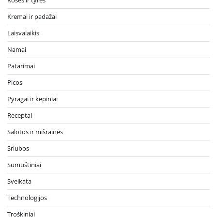
Košės ir tyrės
Kremai ir padažai
Laisvalaikis
Namai
Patarimai
Picos
Pyragai ir kepiniai
Receptai
Salotos ir mišrainės
Sriubos
Sumuštiniai
Sveikata
Technologijos
Troškiniai