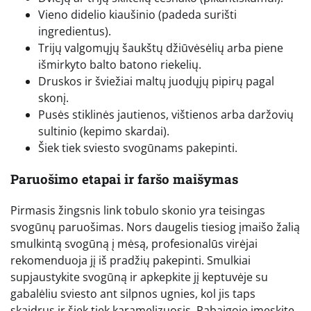
Vieno didelio kiaušinio (padeda surišti
ingredientus).
Trijų valgomųjų šaukštų džiūvėsėlių arba piene
išmirkyto balto batono riekelių.
Druskos ir šviežiai maltų juodųjų pipirų pagal
skonį.
Pusės stiklinės jautienos, vištienos arba daržovių
sultinio (kepimo skardai).
Šiek tiek sviesto svogūnams pakepinti.
Paruošimo etapai ir faršo maišymas
Pirmasis žingsnis link tobulo skonio yra teisingas
svogūnų paruošimas. Nors daugelis tiesiog įmaišo žalią
smulkintą svogūną į mėsą, profesionalūs virėjai
rekomenduoja jį iš pradžių pakepinti. Smulkiai
supjaustykite svogūną ir apkepkite jį keptuvėje su
gabalėliu sviesto ant silpnos ugnies, kol jis taps
skaidrus ir šiek tiek karamelizuosis. Pabaigoje įmeskite