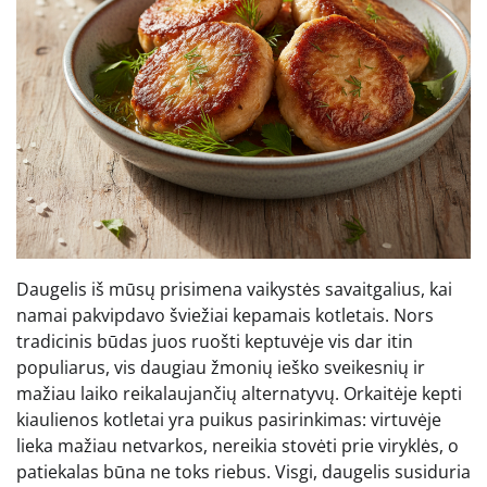
Daugelis iš mūsų prisimena vaikystės savaitgalius, kai
namai pakvipdavo šviežiai kepamais kotletais. Nors
tradicinis būdas juos ruošti keptuvėje vis dar itin
populiarus, vis daugiau žmonių ieško sveikesnių ir
mažiau laiko reikalaujančių alternatyvų. Orkaitėje kepti
kiaulienos kotletai yra puikus pasirinkimas: virtuvėje
lieka mažiau netvarkos, nereikia stovėti prie viryklės, o
patiekalas būna ne toks riebus. Visgi, daugelis susiduria