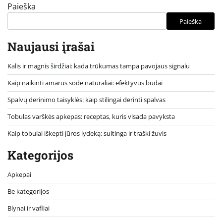
Paieška
Paieška
Naujausi įrašai
Kalis ir magnis širdžiai: kada trūkumas tampa pavojaus signalu
Kaip naikinti amarus sode natūraliai: efektyvūs būdai
Spalvų derinimo taisyklės: kaip stilingai derinti spalvas
Tobulas varškės apkepas: receptas, kuris visada pavyksta
Kaip tobulai iškepti jūros lydeką: sultinga ir traški žuvis
Kategorijos
Apkepai
Be kategorijos
Blynai ir vafliai