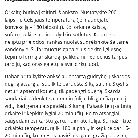
Orkaitę būtina įkaitinti iš anksto. Nustatykite 200
laipsnių Celsijaus temperatūrą (jei naudojate
konvekciją – 180 laipsnių). Kol orkaitė kaista,
suformuokite norimo dydžio kotletus. Kad mėsa
neliptų prie odos, rankas nuolat sudrėkinkite šaltame
vandenyje. Suformuotus gabalėlius dėkite į gilesnę
kepimo formą ar skardą, palikdami nedidelius tarpus
tarp jų, kad oras galėtų laisvai cirkuliuoti.
Dabar pritaikykite anksčiau aptartą gudrybę. Į skardos
dugną atsargiai supilkite paruoštą šiltą sultinį. Skystis
neturi apsemti kotletų, tik padengti dugną. Skardą
sandariai uždenkite aliuminio folija, blizgančia puse į
vidų, kad geriau atspindėtų šilumą. Pašaukite į įkaitintą
orkaitę ir kepkite lygiai 20 minučių. Po to atsargiai,
saugodamiesi karštų garų, nuimkite foliją. Sumažinkite
orkaitės temperatūrą iki 180 laipsnių ir kepkite dar 15-
20 minučių, kol mėsos paviršius įgaus gražią, auksinę