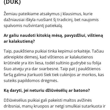
(DUK)
Žemiau pateikiame atsakymus į klausimus, kurie
dažniausiai iškyla ruošiant šį tradicinį, bet naujomis
spalvomis nušvintantį patiekalą.
Ar galiu naudoti kitokią mėsą, pavyzdžiui, vištieną
ar kalakutieną?
Taip, paukštiena puikiai tinka kepimui orkaitėje. Tačiau
atkreipkite dėmesį, kad vištienos ar kalakutienos
krūtinėlė yra itin liesa, todėl sultinio gudrybė su folija
šiuo atveju yra dar svarbesnė. Taip pat į paukštienos
faršą galima įtarkuoti šiek tiek cukinijos ar morkos, kas
suteiks papildomos drėgmės.
Ką daryti, jei neturiu džiūvėsėlių ar batono?
Džiūvėsėlius puikiai gali pakeisti maltos avižinės
dribsniai, manų kruopos ar netgi smulkiai sutarkuota ir