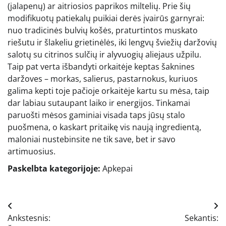
(jalapenų) ar aitriosios paprikos miltelių. Prie šių
modifikuotų patiekalų puikiai derės įvairūs garnyrai:
nuo tradicinės bulvių košės, praturtintos muskato
riešutu ir šlakeliu grietinėlės, iki lengvų šviežių daržovių
salotų su citrinos sulčių ir alyvuogių aliejaus užpilu.
Taip pat verta išbandyti orkaitėje keptas šaknines
daržoves – morkas, salierus, pastarnokus, kuriuos
galima kepti toje pačioje orkaitėje kartu su mėsa, taip
dar labiau sutaupant laiko ir energijos. Tinkamai
paruošti mėsos gaminiai visada taps jūsų stalo
puošmena, o kaskart pritaikę vis naują ingredientą,
maloniai nustebinsite ne tik save, bet ir savo
artimuosius.
Paskelbta kategorijoje:
Apkepai
Navigacija
Ankstesnis:
Sekantis: