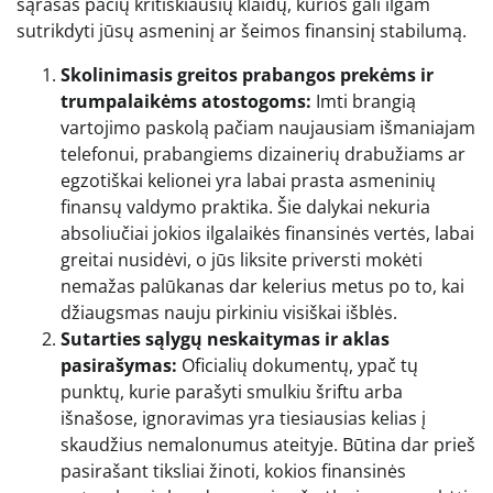
sąrašas pačių kritiškiausių klaidų, kurios gali ilgam
sutrikdyti jūsų asmeninį ar šeimos finansinį stabilumą.
Skolinimasis greitos prabangos prekėms ir
trumpalaikėms atostogoms:
Imti brangią
vartojimo paskolą pačiam naujausiam išmaniajam
telefonui, prabangiems dizainerių drabužiams ar
egzotiškai kelionei yra labai prasta asmeninių
finansų valdymo praktika. Šie dalykai nekuria
absoliučiai jokios ilgalaikės finansinės vertės, labai
greitai nusidėvi, o jūs liksite priversti mokėti
nemažas palūkanas dar kelerius metus po to, kai
džiaugsmas nauju pirkiniu visiškai išblės.
Sutarties sąlygų neskaitymas ir aklas
pasirašymas:
Oficialių dokumentų, ypač tų
punktų, kurie parašyti smulkiu šriftu arba
išnašose, ignoravimas yra tiesiausias kelias į
skaudžius nemalonumus ateityje. Būtina dar prieš
pasirašant tiksliai žinoti, kokios finansinės