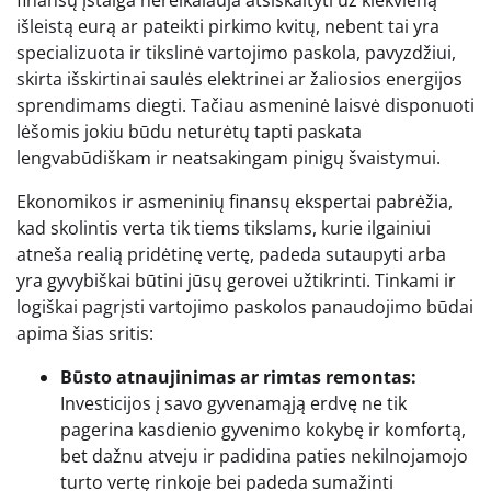
išleistą eurą ar pateikti pirkimo kvitų, nebent tai yra
specializuota ir tikslinė vartojimo paskola, pavyzdžiui,
skirta išskirtinai saulės elektrinei ar žaliosios energijos
sprendimams diegti. Tačiau asmeninė laisvė disponuoti
lėšomis jokiu būdu neturėtų tapti paskata
lengvabūdiškam ir neatsakingam pinigų švaistymui.
Ekonomikos ir asmeninių finansų ekspertai pabrėžia,
kad skolintis verta tik tiems tikslams, kurie ilgainiui
atneša realią pridėtinę vertę, padeda sutaupyti arba
yra gyvybiškai būtini jūsų gerovei užtikrinti. Tinkami ir
logiškai pagrįsti vartojimo paskolos panaudojimo būdai
apima šias sritis:
Būsto atnaujinimas ar rimtas remontas:
Investicijos į savo gyvenamąją erdvę ne tik
pagerina kasdienio gyvenimo kokybę ir komfortą,
bet dažnu atveju ir padidina paties nekilnojamojo
turto vertę rinkoje bei padeda sumažinti