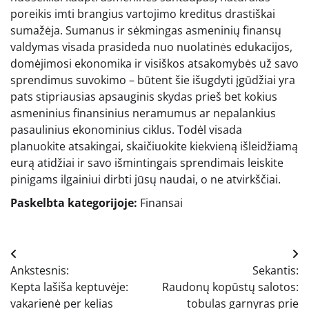
poreikis imti brangius vartojimo kreditus drastiškai
sumažėja. Sumanus ir sėkmingas asmeninių finansų
valdymas visada prasideda nuo nuolatinės edukacijos,
domėjimosi ekonomika ir visiškos atsakomybės už savo
sprendimus suvokimo – būtent šie išugdyti įgūdžiai yra
pats stipriausias apsauginis skydas prieš bet kokius
asmeninius finansinius neramumus ar nepalankius
pasaulinius ekonominius ciklus. Todėl visada
planuokite atsakingai, skaičiuokite kiekvieną išleidžiamą
eurą atidžiai ir savo išmintingais sprendimais leiskite
pinigams ilgainiui dirbti jūsų naudai, o ne atvirkščiai.
Paskelbta kategorijoje:
Finansai
Navigacija
Ankstesnis:
Sekantis:
tarp
Kepta lašiša keptuvėje:
Raudonų kopūstų salotos:
įrašų
vakarienė per kelias
tobulas garnyras prie