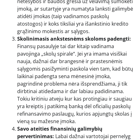
netesybos ir baudos gresia už vėlavimą sumokėti
įmoką, ar sutartyje yra numatyta lanksti galimybė
atidėti įmokas (taip vadinamos paskolų
atostogos) ir koks tiksliai yra išankstinio kredito
grąžinimo mokestis ar sąlygos.
Skolinimasis ankstesnėms skoloms padengti:
Finansų pasaulyje tai dar kitaip vadinama
pavojinga „skolų spirale“. Jei yra imama visiškai
nauja, dažnai dar brangesnė ir prastesnėmis
sąlygomis pasižyminti paskola vien tam, kad būtų
laikinai padengta sena mėnesinė įmoka,
pagrindinė problema nėra išsprendžiama, ji tik
dirbtinai atidedama ir dar labiau padidinama.
Tokiu kritiniu atveju kur kas protingiau ir saugiau
yra kreiptis į patikimą banką dėl oficialių paskolų
refinansavimo paslaugų, kurios apjungtų skolas į
vieną su mažesne įmoka.
Savo ateities finansinių galimybių
pervertinimas:
Labai dažnai vartotojai pernelyg