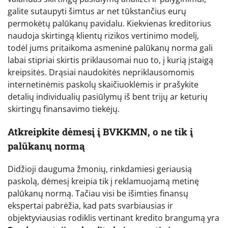
galite sutaupyti šimtus ar net tūkstančius eurų
permokėtų palūkanų pavidalu. Kiekvienas kreditorius
naudoja skirtingą klientų rizikos vertinimo modelį,
todėl jums pritaikoma asmeninė palūkanų norma gali
labai stipriai skirtis priklausomai nuo to, į kurią įstaigą
kreipsitės. Drąsiai naudokitės nepriklausomomis
internetinėmis paskolų skaičiuoklėmis ir prašykite
detalių individualių pasiūlymų iš bent trijų ar keturių
skirtingų finansavimo tiekėjų.
Atkreipkite dėmesį į BVKKMN, o ne tik į
palūkanų normą
Didžioji dauguma žmonių, rinkdamiesi geriausią
paskolą, dėmesį kreipia tik į reklamuojamą metinę
palūkanų normą. Tačiau visi be išimties finansų
ekspertai pabrėžia, kad pats svarbiausias ir
objektyviausias rodiklis vertinant kredito brangumą yra