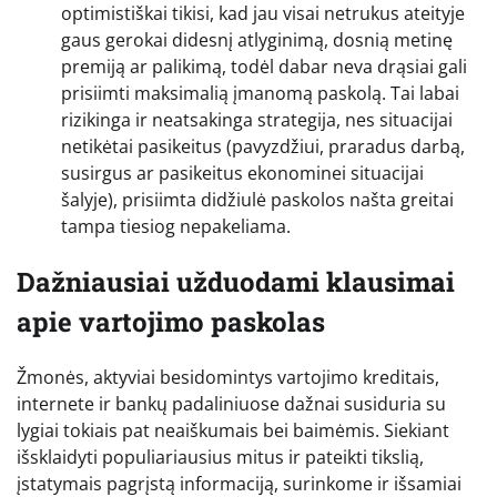
optimistiškai tikisi, kad jau visai netrukus ateityje
gaus gerokai didesnį atlyginimą, dosnią metinę
premiją ar palikimą, todėl dabar neva drąsiai gali
prisiimti maksimalią įmanomą paskolą. Tai labai
rizikinga ir neatsakinga strategija, nes situacijai
netikėtai pasikeitus (pavyzdžiui, praradus darbą,
susirgus ar pasikeitus ekonominei situacijai
šalyje), prisiimta didžiulė paskolos našta greitai
tampa tiesiog nepakeliama.
Dažniausiai užduodami klausimai
apie vartojimo paskolas
Žmonės, aktyviai besidomintys vartojimo kreditais,
internete ir bankų padaliniuose dažnai susiduria su
lygiai tokiais pat neaiškumais bei baimėmis. Siekiant
išsklaidyti populiariausius mitus ir pateikti tikslią,
įstatymais pagrįstą informaciją, surinkome ir išsamiai