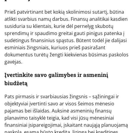
Prieš patvirtinant bet kokią skolinimosi sutartį, būtina
atlikti svarbius namų darbus. Finansų analitikai kasdien
susiduria su klientais, kurie dėl pernelyg skubotų
sprendimų ir spaudimo greitai gauti pinigus patenka į
sudėtingus finansinius spąstus. Būtent todėl jie dalijasi
esminiais žingsniais, kuriuos prieš pasirašant
dokumentus turėtų žengti kiekvienas būsimas paskolos
gavėjas.
Įvertinkite savo galimybes ir asmeninį
biudžetą
Pats pirmasis ir svarbiausias žingsnis – sąžiningai ir
objektyviai įvertinti savo ar visos šeimos mėnesio
pajamas bei išlaidas. Auksinė asmeninių finansų
planavimo taisyklė teigia, kad visi jūsų mėnesiniai
finansiniai įsipareigojimai, įskaitant naująją planuojamą
paskolą, esamą būsto kreditą, lizingą bei kreditines