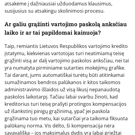
atsakėme į dažniausiai užduodamus klausimus,
susijusius su atsakingu skolinimosi procesu.
Ar galiu grąžinti vartojimo paskolą anksčiau
laiko ir ar tai papildomai kainuoja?
Taip, remiantis Lietuvos Respublikos vartojimo kredito
įstatymu, kiekvienas vartotojas turi neatimiamą teisę
grąžinti visą ar dalį vartojimo paskolos anksčiau, nei tai
yra numatyta pirminiame sutarties mokėjimų grafike.
Tai darant, jums automatiškai turėtų būti atitinkamai
sumažinamos bendros palūkanos ir kitos taikomos
administravimo išlaidos už visą likusį nepanaudotą
paskolos laikotarpį. Tačiau labai svarbu žinoti, kad
kreditorius turi teisę prašyti protingos kompensacijos
už išankstinį pinigų grąžinimą, ypač jei paskola
grąžinama tuo metu, kai sutarčiai yra taikoma fiksuota
palūkanų norma. Vis dėlto, ši kompensacija nėra
savavališka – jos maksimalus dydis yra labai griežtai