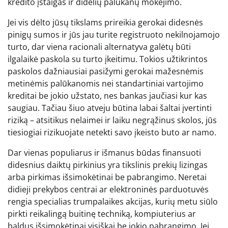
kredito įstaigas ir didelių palūkanų mokėjimo.
Jei vis dėlto jūsų tikslams prireikia gerokai didesnės
pinigų sumos ir jūs jau turite registruoto nekilnojamojo
turto, dar viena racionali alternatyva galėtų būti
ilgalaikė paskola su turto įkeitimu. Tokios užtikrintos
paskolos dažniausiai pasižymi gerokai mažesnėmis
metinėmis palūkanomis nei standartiniai vartojimo
kreditai be jokio užstato, nes bankas jaučiasi kur kas
saugiau. Tačiau šiuo atveju būtina labai šaltai įvertinti
riziką – atsitikus nelaimei ir laiku negrąžinus skolos, jūs
tiesiogiai rizikuojate netekti savo įkeisto buto ar namo.
Dar vienas populiarus ir išmanus būdas finansuoti
didesnius daiktų pirkinius yra tikslinis prekių lizingas
arba pirkimas išsimokėtinai be pabrangimo. Neretai
didieji prekybos centrai ar elektroninės parduotuvės
rengia specialias trumpalaikes akcijas, kurių metu siūlo
pirkti reikalingą buitinę techniką, kompiuterius ar
baldus išsimokėtinai visiškai be jokio pabrangimo. Jei