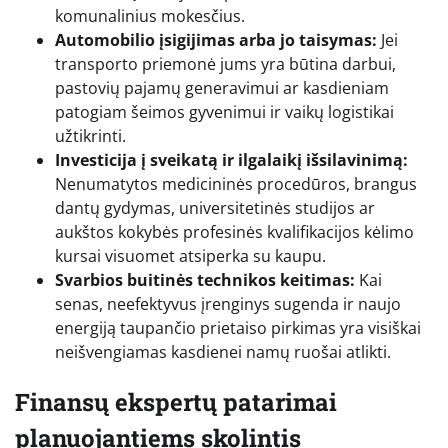
komunalinius mokesčius.
Automobilio įsigijimas arba jo taisymas:
Jei
transporto priemonė jums yra būtina darbui,
pastovių pajamų generavimui ar kasdieniam
patogiam šeimos gyvenimui ir vaikų logistikai
užtikrinti.
Investicija į sveikatą ir ilgalaikį išsilavinimą:
Nenumatytos medicininės procedūros, brangus
dantų gydymas, universitetinės studijos ar
aukštos kokybės profesinės kvalifikacijos kėlimo
kursai visuomet atsiperka su kaupu.
Svarbios buitinės technikos keitimas:
Kai
senas, neefektyvus įrenginys sugenda ir naujo
energiją taupančio prietaiso pirkimas yra visiškai
neišvengiamas kasdienei namų ruošai atlikti.
Finansų ekspertų patarimai
planuojantiems skolintis