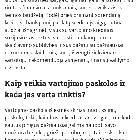
rimtais finansiniais sunkumais, kurie paveiks visos
šeimos biudžetą. Todėl prieš priimant sprendimą
kreiptis į banką, uniją ar kitą kredito įstaigą, būtina
atidžiai išnagrinėti visus su vartojimo kreditais
susijusius aspektus, suprasti palūkanų normų
skaičiavimo subtilybes ir susipažinti su dažniausiai
daromomis klaidomis, kurių išvengti kiekvienam
vartotojui rekomenduoja asmeninių finansų valdymo
ekspertai.
Kaip veikia vartojimo paskolos ir
kada jas verta rinktis?
Vartojimo paskola iš esmės skiriasi nuo tikslinių
paskolų, tokių kaip būsto kreditas ar lizingas, tuo, kad
gautus pinigus dažniausiai galima naudoti savo
nuožiūra be jokių griežtų apribojimų. Tai reiškia, kad
finansų įstaiga nereikalauja atsiskaityti už kiekvieną