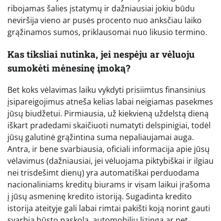
ribojamas šalies įstatymų ir dažniausiai jokiu būdu
neviršija vieno ar pusės procento nuo anksčiau laiko
grąžinamos sumos, priklausomai nuo likusio termino.
Kas tiksliai nutinka, jei nespėju ar vėluoju
sumokėti mėnesinę įmoką?
Bet koks vėlavimas laiku vykdyti prisiimtus finansinius
įsipareigojimus atneša kelias labai neigiamas pasekmes
jūsų biudžetui. Pirmiausia, už kiekvieną uždelstą dieną
iškart pradedami skaičiuoti numatyti delspinigiai, todėl
jūsų galutinė grąžintina suma nepaliaujamai auga.
Antra, ir bene svarbiausia, oficiali informacija apie jūsų
vėlavimus (dažniausiai, jei vėluojama piktybiškai ir ilgiau
nei trisdešimt dienų) yra automatiškai perduodama
nacionaliniams kreditų biurams ir visam laikui įrašoma
į jūsų asmeninę kredito istoriją. Sugadinta kredito
istorija ateityje gali labai rimtai pakišti koją norint gauti
svarbią būsto paskolą, automobilių lizingą ar net