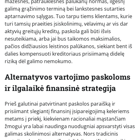
mažesnes, patrauklesnes palūkanų normas, ilgesnį
galimą grąžinimo terminą bei lankstesnes sutarties
aptarnavimo sąlygas. Tuo tarpu tiems klientams, kurie
turi tamsių praeities įsiskolinimų, vėlavimų ar vis dar
aktyvių greitųjų kreditų, paskola gali būti išvis
nesuteikiama, arba jai bus taikomos maksimalios,
pačios didžiausios leistinos palūkanos, siekiant bent iš
dalies kompensuoti kreditoriaus prisiimamą didelę
riziką dėl galimo nemokumo.
Alternatyvos vartojimo paskoloms
ir ilgalaikė finansinė strategija
Prieš galutinai patvirtinant paskolos paraišką ir
prisiimant slegiantį finansinį įsipareigojimą keleriems
metams į priekį, kiekvienam racionaliai mąstančiam
žmogui yra labai naudinga nuodugniai apsvarstyti visas
galimas skolinimosi alternatyvas. Nors tradicinis