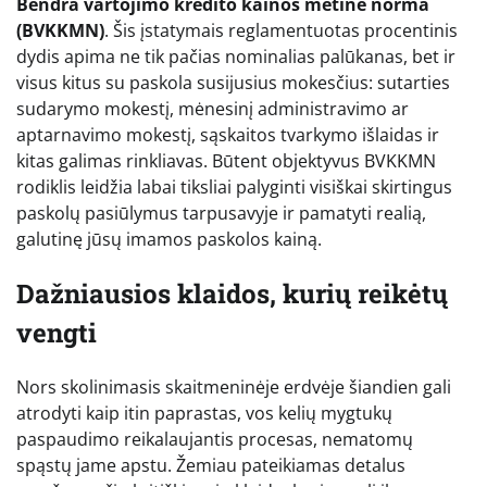
Bendra vartojimo kredito kainos metinė norma
(BVKKMN)
. Šis įstatymais reglamentuotas procentinis
dydis apima ne tik pačias nominalias palūkanas, bet ir
visus kitus su paskola susijusius mokesčius: sutarties
sudarymo mokestį, mėnesinį administravimo ar
aptarnavimo mokestį, sąskaitos tvarkymo išlaidas ir
kitas galimas rinkliavas. Būtent objektyvus BVKKMN
rodiklis leidžia labai tiksliai palyginti visiškai skirtingus
paskolų pasiūlymus tarpusavyje ir pamatyti realią,
galutinę jūsų imamos paskolos kainą.
Dažniausios klaidos, kurių reikėtų
vengti
Nors skolinimasis skaitmeninėje erdvėje šiandien gali
atrodyti kaip itin paprastas, vos kelių mygtukų
paspaudimo reikalaujantis procesas, nematomų
spąstų jame apstu. Žemiau pateikiamas detalus