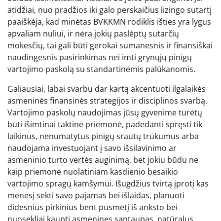
atidžiai, nuo pradžios iki galo perskaičius lizingo sutartį
paaiškėja, kad minėtas BVKKMN rodiklis išties yra lygus
apvaliam nuliui, ir nėra jokių paslėptų sutarčių
mokesčių, tai gali būti gerokai sumanesnis ir finansiškai
naudingesnis pasirinkimas nei imti grynųjų pinigų
vartojimo paskolą su standartinėmis palūkanomis.
Galiausiai, labai svarbu dar kartą akcentuoti ilgalaikės
asmeninės finansinės strategijos ir disciplinos svarbą.
Vartojimo paskolų naudojimas jūsų gyvenime turėtų
būti išimtinai taktinė priemonė, padedanti spręsti tik
laikinus, nenumatytus pinigų srautų trūkumus arba
naudojama investuojant į savo išsilavinimo ar
asmeninio turto vertės auginimą, bet jokiu būdu ne
kaip priemonė nuolatiniam kasdienio besaikio
vartojimo spragų kamšymui. Išugdžius tvirtą įprotį kas
mėnesį sekti savo pajamas bei išlaidas, planuoti
didesnius pirkinius bent pusmetį iš anksto bei
nuosekliai kaupti asmenines santaupas, natūralus