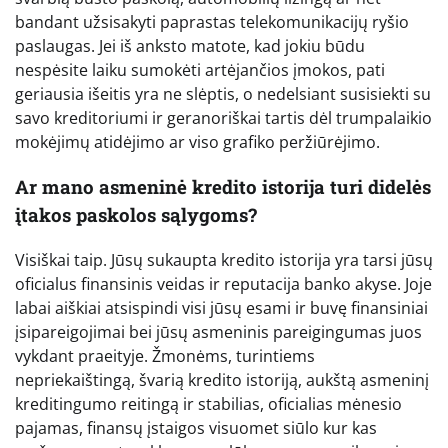
bandant užsisakyti paprastas telekomunikacijų ryšio
paslaugas. Jei iš anksto matote, kad jokiu būdu
nespėsite laiku sumokėti artėjančios įmokos, pati
geriausia išeitis yra ne slėptis, o nedelsiant susisiekti su
savo kreditoriumi ir geranoriškai tartis dėl trumpalaikio
mokėjimų atidėjimo ar viso grafiko peržiūrėjimo.
Ar mano asmeninė kredito istorija turi didelės
įtakos paskolos sąlygoms?
Visiškai taip. Jūsų sukaupta kredito istorija yra tarsi jūsų
oficialus finansinis veidas ir reputacija banko akyse. Joje
labai aiškiai atsispindi visi jūsų esami ir buvę finansiniai
įsipareigojimai bei jūsų asmeninis pareigingumas juos
vykdant praeityje. Žmonėms, turintiems
nepriekaištingą, švarią kredito istoriją, aukštą asmeninį
kreditingumo reitingą ir stabilias, oficialias mėnesio
pajamas, finansų įstaigos visuomet siūlo kur kas