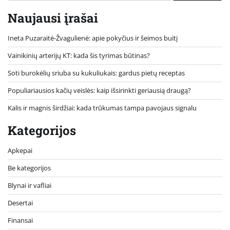
Naujausi įrašai
Ineta Puzaraitė-Žvagulienė: apie pokyčius ir šeimos buitį
Vainikinių arterijų KT: kada šis tyrimas būtinas?
Soti burokėlių sriuba su kukuliukais: gardus pietų receptas
Populiariausios kačių veislės: kaip išsirinkti geriausią draugą?
Kalis ir magnis širdžiai: kada trūkumas tampa pavojaus signalu
Kategorijos
Apkepai
Be kategorijos
Blynai ir vafliai
Desertai
Finansai