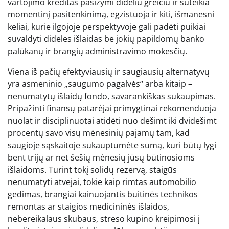
vartojimo kreditas pasižymi dideliu greičiu ir suteikia
momentinį pasitenkinimą, egzistuoja ir kiti, išmanesni
keliai, kurie ilgojoje perspektyvoje gali padėti puikiai
suvaldyti dideles išlaidas be jokių papildomų banko
palūkanų ir brangių administravimo mokesčių.
Viena iš pačių efektyviausių ir saugiausių alternatyvų
yra asmeninio „saugumo pagalvės“ arba kitaip –
nenumatytų išlaidų fondo, savarankiškas sukaupimas.
Pripažinti finansų patarėjai primygtinai rekomenduoja
nuolat ir disciplinuotai atidėti nuo dešimt iki dvidešimt
procentų savo visų mėnesinių pajamų tam, kad
saugioje sąskaitoje sukauptumėte sumą, kuri būtų lygi
bent trijų ar net šešių mėnesių jūsų būtinosioms
išlaidoms. Turint tokį solidų rezervą, staigūs
nenumatyti atvejai, tokie kaip rimtas automobilio
gedimas, brangiai kainuojantis buitinės technikos
remontas ar staigios medicininės išlaidos,
nebereikalaus skubaus, streso kupino kreipimosi į