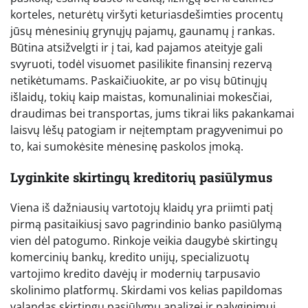
korteles, neturėtų viršyti keturiasdešimties procentų
jūsų mėnesinių grynųjų pajamų, gaunamų į rankas.
Būtina atsižvelgti ir į tai, kad pajamos ateityje gali
svyruoti, todėl visuomet pasilikite finansinį rezervą
netikėtumams. Paskaičiuokite, ar po visų būtinųjų
išlaidų, tokių kaip maistas, komunaliniai mokesčiai,
draudimas bei transportas, jums tikrai liks pakankamai
laisvų lėšų patogiam ir neįtemptam pragyvenimui po
to, kai sumokėsite mėnesinę paskolos įmoką.
Lyginkite skirtingų kreditorių pasiūlymus
Viena iš dažniausių vartotojų klaidų yra priimti patį
pirmą pasitaikiusį savo pagrindinio banko pasiūlymą
vien dėl patogumo. Rinkoje veikia daugybė skirtingų
komercinių bankų, kredito unijų, specializuotų
vartojimo kredito davėjų ir modernių tarpusavio
skolinimo platformų. Skirdami vos kelias papildomas
valandas skirtingų pasiūlymų analizei ir palyginimui,