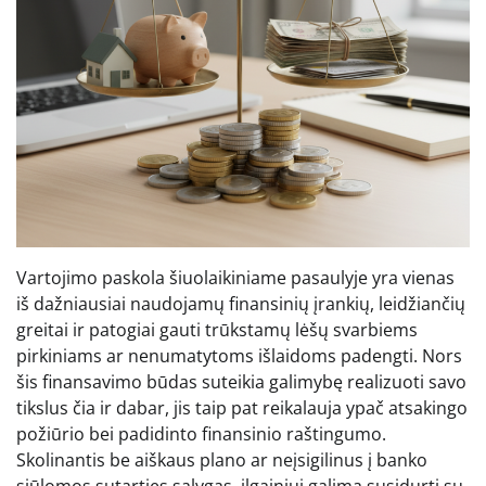
Vartojimo paskola šiuolaikiniame pasaulyje yra vienas
iš dažniausiai naudojamų finansinių įrankių, leidžiančių
greitai ir patogiai gauti trūkstamų lėšų svarbiems
pirkiniams ar nenumatytoms išlaidoms padengti. Nors
šis finansavimo būdas suteikia galimybę realizuoti savo
tikslus čia ir dabar, jis taip pat reikalauja ypač atsakingo
požiūrio bei padidinto finansinio raštingumo.
Skolinantis be aiškaus plano ar neįsigilinus į banko
siūlomos sutarties sąlygas, ilgainiui galima susidurti su