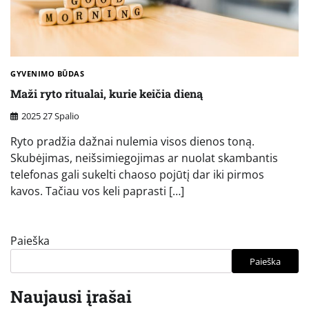
GYVENIMO BŪDAS
Maži ryto ritualai, kurie keičia dieną
2025 27 Spalio
Ryto pradžia dažnai nulemia visos dienos toną.
Skubėjimas, neišsimiegojimas ar nuolat skambantis
telefonas gali sukelti chaoso pojūtį dar iki pirmos
kavos. Tačiau vos keli paprasti […]
Paieška
Paieška
Naujausi įrašai