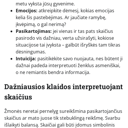
metu vyksta jūsų gyvenime.
Emocijos:
atkreipkite dėmesį, kokias emocijas
kelia šis pastebėjimas. Ar jaučiate ramybę,
įkvėpimą, o gal nerimą?
Pasikartojimas:
jei vienas ir tas pats skaičius
pasirodo vis dažniau, verta užsirašyti, kokiose
situacijose tai įvyksta – galbūt išryškės tam tikras
dėsningumas.
Intuicija:
pasitikėkite savo nuojauta, nes būtent ji
dažnai padeda interpretuoti ženklus asmeniškai,
o ne remiantis bendra informacija.
Dažniausios klaidos interpretuojant
skaičius
Žmonės neretai pernelyg sureikšmina pasikartojančius
skaičius ar mato juose tik stebuklingą reikšmę. Svarbu
išlaikyti balansą. Skaičiai gali būti įdomus simbolinis