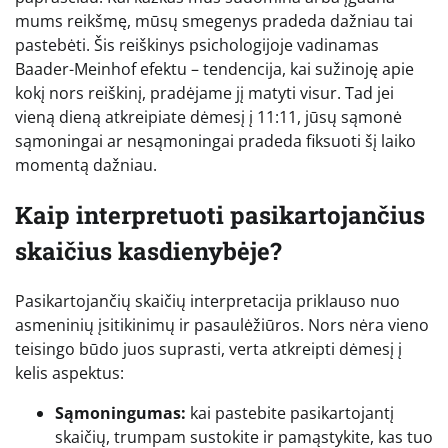
mums reikšmę, mūsų smegenys pradeda dažniau tai
pastebėti. Šis reiškinys psichologijoje vadinamas
Baader-Meinhof efektu – tendencija, kai sužinoję apie
kokį nors reiškinį, pradėjame jį matyti visur. Tad jei
vieną dieną atkreipiate dėmesį į 11:11, jūsų sąmonė
sąmoningai ar nesąmoningai pradeda fiksuoti šį laiko
momentą dažniau.
Kaip interpretuoti pasikartojančius
skaičius kasdienybėje?
Pasikartojančių skaičių interpretacija priklauso nuo
asmeninių įsitikinimų ir pasaulėžiūros. Nors nėra vieno
teisingo būdo juos suprasti, verta atkreipti dėmesį į
kelis aspektus:
Sąmoningumas:
kai pastebite pasikartojantį
skaičių, trumpam sustokite ir pamąstykite, kas tuo