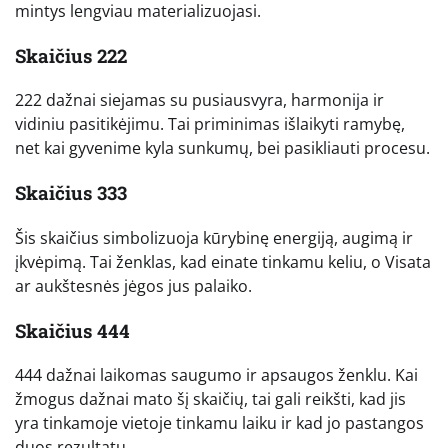
mintys lengviau materializuojasi.
Skaičius 222
222 dažnai siejamas su pusiausvyra, harmonija ir
vidiniu pasitikėjimu. Tai priminimas išlaikyti ramybę,
net kai gyvenime kyla sunkumų, bei pasikliauti procesu.
Skaičius 333
Šis skaičius simbolizuoja kūrybinę energiją, augimą ir
įkvėpimą. Tai ženklas, kad einate tinkamu keliu, o Visata
ar aukštesnės jėgos jus palaiko.
Skaičius 444
444 dažnai laikomas saugumo ir apsaugos ženklu. Kai
žmogus dažnai mato šį skaičių, tai gali reikšti, kad jis
yra tinkamoje vietoje tinkamu laiku ir kad jo pastangos
duos rezultatų.