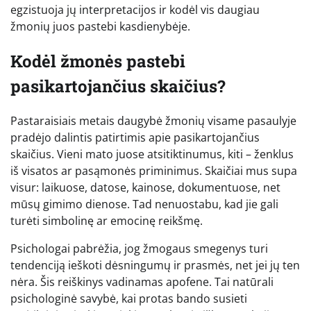
egzistuoja jų interpretacijos ir kodėl vis daugiau
žmonių juos pastebi kasdienybėje.
Kodėl žmonės pastebi
pasikartojančius skaičius?
Pastaraisiais metais daugybė žmonių visame pasaulyje
pradėjo dalintis patirtimis apie pasikartojančius
skaičius. Vieni mato juose atsitiktinumus, kiti – ženklus
iš visatos ar pasąmonės priminimus. Skaičiai mus supa
visur: laikuose, datose, kainose, dokumentuose, net
mūsų gimimo dienose. Tad nenuostabu, kad jie gali
turėti simbolinę ar emocinę reikšmę.
Psichologai pabrėžia, jog žmogaus smegenys turi
tendenciją ieškoti dėsningumų ir prasmės, net jei jų ten
nėra. Šis reiškinys vadinamas apofene. Tai natūrali
psichologinė savybė, kai protas bando susieti