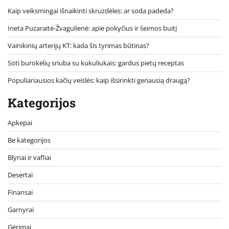
Kaip veiksmingai išnaikinti skruzdėles: ar soda padeda?
Ineta Puzaraitė-Žvagulienė: apie pokyčius ir šeimos buitį
Vainikinių arterijų KT: kada šis tyrimas būtinas?
Soti burokėlių sriuba su kukuliukais: gardus pietų receptas
Populiariausios kačių veislės: kaip išsirinkti geriausią draugą?
Kategorijos
Apkepai
Be kategorijos
Blynai ir vafliai
Desertai
Finansai
Garnyrai
Gėrimai