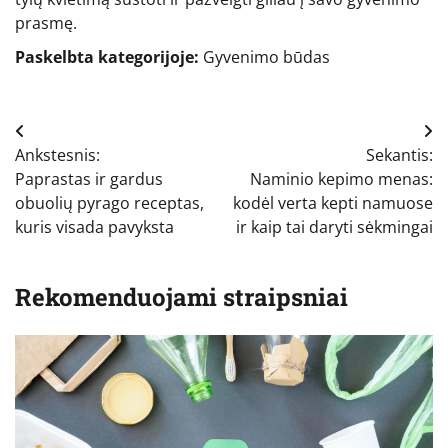
prasmę.
Paskelbta kategorijoje:
Gyvenimo būdas
Navigacija
Ankstesnis:
Sekantis:
tarp
Paprastas ir gardus
Naminio kepimo menas:
įrašų
obuolių pyrago receptas,
kodėl verta kepti namuose
kuris visada pavyksta
ir kaip tai daryti sėkmingai
Rekomenduojami straipsniai