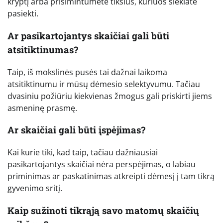
kryptį arba prisimintumėte tikslus, kuriuos siekiate
pasiekti.
Ar pasikartojantys skaičiai gali būti
atsitiktinumas?
Taip, iš mokslinės pusės tai dažnai laikoma
atsitiktinumu ir mūsų dėmesio selektyvumu. Tačiau
dvasiniu požiūriu kiekvienas žmogus gali priskirti jiems
asmeninę prasmę.
Ar skaičiai gali būti įspėjimas?
Kai kurie tiki, kad taip, tačiau dažniausiai
pasikartojantys skaičiai nėra perspėjimas, o labiau
priminimas ar paskatinimas atkreipti dėmesį į tam tikrą
gyvenimo sritį.
Kaip sužinoti tikrąją savo matomų skaičių