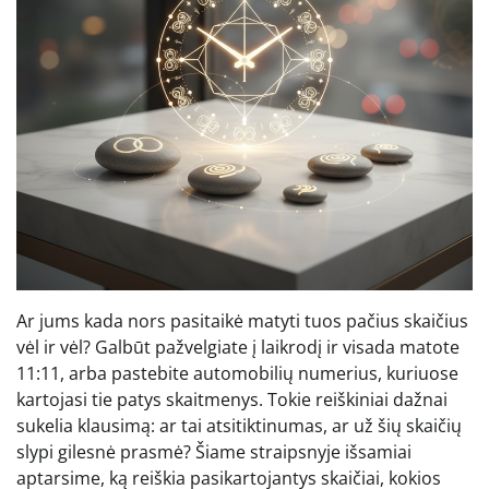
Ar jums kada nors pasitaikė matyti tuos pačius skaičius
vėl ir vėl? Galbūt pažvelgiate į laikrodį ir visada matote
11:11, arba pastebite automobilių numerius, kuriuose
kartojasi tie patys skaitmenys. Tokie reiškiniai dažnai
sukelia klausimą: ar tai atsitiktinumas, ar už šių skaičių
slypi gilesnė prasmė? Šiame straipsnyje išsamiai
aptarsime, ką reiškia pasikartojantys skaičiai, kokios