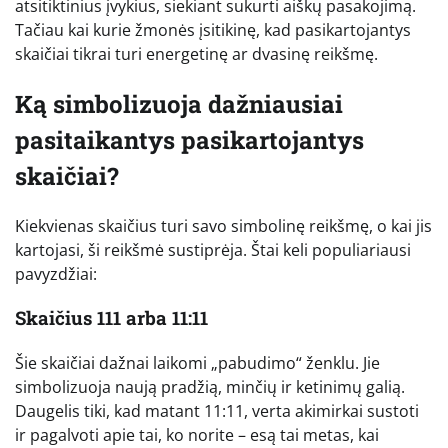
atsitiktinius įvykius, siekiant sukurti aiškų pasakojimą.
Tačiau kai kurie žmonės įsitikinę, kad pasikartojantys
skaičiai tikrai turi energetinę ar dvasinę reikšmę.
Ką simbolizuoja dažniausiai
pasitaikantys pasikartojantys
skaičiai?
Kiekvienas skaičius turi savo simbolinę reikšmę, o kai jis
kartojasi, ši reikšmė sustiprėja. Štai keli populiariausi
pavyzdžiai:
Skaičius 111 arba 11:11
Šie skaičiai dažnai laikomi „pabudimo“ ženklu. Jie
simbolizuoja naują pradžią, minčių ir ketinimų galią.
Daugelis tiki, kad matant 11:11, verta akimirkai sustoti
ir pagalvoti apie tai, ko norite – esą tai metas, kai