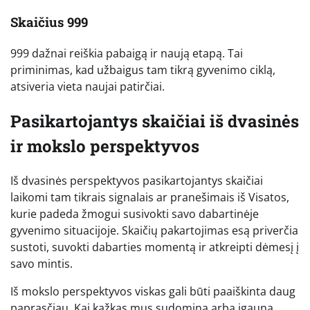
Skaičius 999
999 dažnai reiškia pabaigą ir naują etapą. Tai
priminimas, kad užbaigus tam tikrą gyvenimo ciklą,
atsiveria vieta naujai patirčiai.
Pasikartojantys skaičiai iš dvasinės
ir mokslo perspektyvos
Iš dvasinės perspektyvos pasikartojantys skaičiai
laikomi tam tikrais signalais ar pranešimais iš Visatos,
kurie padeda žmogui susivokti savo dabartinėje
gyvenimo situacijoje. Skaičių pakartojimas esą priverčia
sustoti, suvokti dabarties momentą ir atkreipti dėmesį į
savo mintis.
Iš mokslo perspektyvos viskas gali būti paaiškinta daug
paprasčiau. Kai kažkas mus sudomina arba įgauna