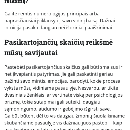
reikšmę?
Galite remtis numerologijos principais arba
paprasčiausiai įsiklausyti į savo vidinį balsą. Dažnai
intuicija pasako daugiau nei išoriniai paaiškinimai.
Pasikartojančių skaičių reikšmė
mūsų savijautai
Pastebėti pasikartojančius skaičius gali būti smalsus ir
net įkvepiantis patyrimas. Jie gali paskatinti geriau
pažinti savo mintis, emocijas, parodyti, kokie procesai
vyksta mūsų vidiniame pasaulyje. Nesvarbu, ar tikite
dvasiniais ženklais, ar vertinate viską per psichologijos
prizmę, tokie sutapimai gali suteikti daugiau
sąmoningumo, atidumo ir gebėjimo išgirsti save.
Galbūt būtent dėl to vis daugiau žmonių šiuolaikiniame
skubančiame pasaulyje vis dažniau juos pastebi – kaip
tylų kvietimą sustoti ir pažvelgti giliau į savo gyvenimo