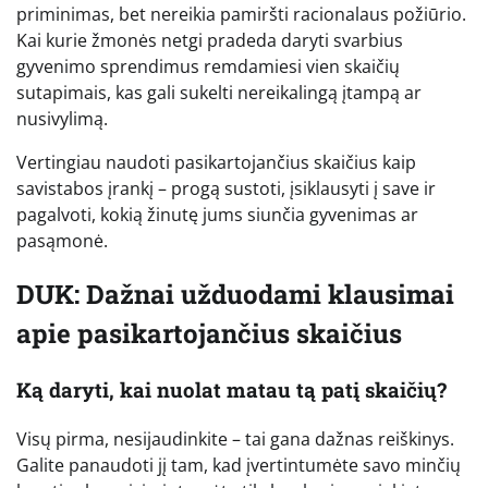
priminimas, bet nereikia pamiršti racionalaus požiūrio.
Kai kurie žmonės netgi pradeda daryti svarbius
gyvenimo sprendimus remdamiesi vien skaičių
sutapimais, kas gali sukelti nereikalingą įtampą ar
nusivylimą.
Vertingiau naudoti pasikartojančius skaičius kaip
savistabos įrankį – progą sustoti, įsiklausyti į save ir
pagalvoti, kokią žinutę jums siunčia gyvenimas ar
pasąmonė.
DUK: Dažnai užduodami klausimai
apie pasikartojančius skaičius
Ką daryti, kai nuolat matau tą patį skaičių?
Visų pirma, nesijaudinkite – tai gana dažnas reiškinys.
Galite panaudoti jį tam, kad įvertintumėte savo minčių