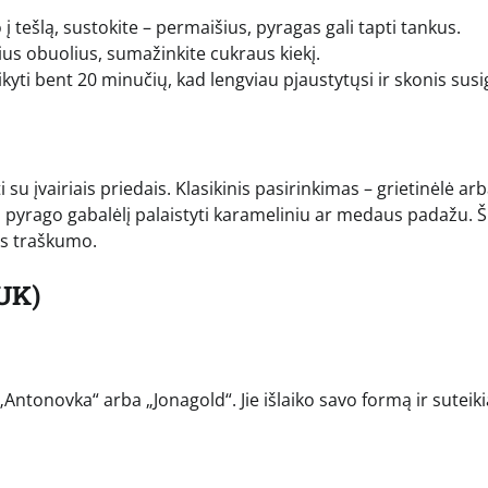
o į tešlą, sustokite – permaišius, pyragas gali tapti tankus.
us obuolius, sumažinkite cukraus kiekį.
kyti bent 20 minučių, kad lengviau pjaustytųsi ir skonis susi
 su įvairiais priedais. Klasikinis pasirinkimas – grietinėlė ar
ltą pyrago gabalėlį palaistyti karameliniu ar medaus padažu. Š
us traškumo.
UK)
 „Antonovka“ arba „Jonagold“. Jie išlaiko savo formą ir suteiki