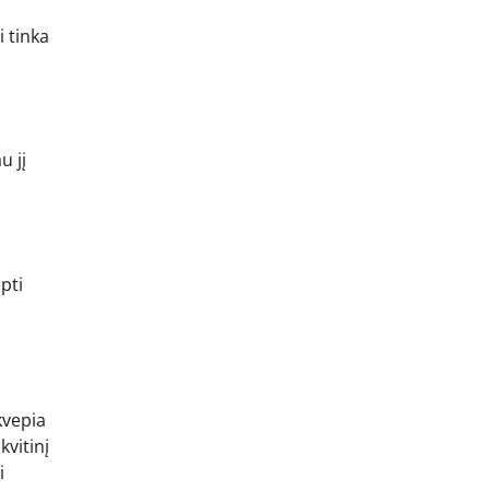
i tinka
u jį
pti
kvepia
kvitinį
i