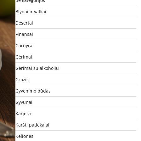
Be kategorijos
Blynai ir vafliai
Desertai
Finansai
Garnyrai
Gėrimai
Gėrimai su alkoholiu
Grožis
Gyvenimo būdas
Gyvūnai
Karjera
Karšti patiekalai
Kelionės