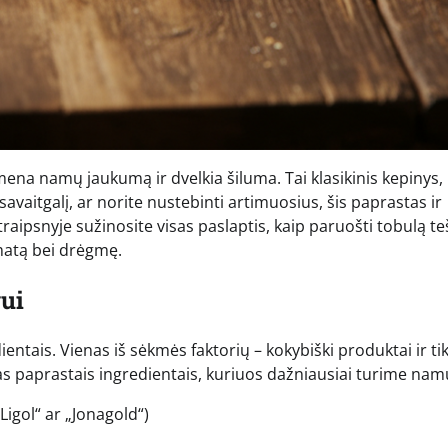
mena namų jaukumą ir dvelkia šiluma. Tai klasikinis kepinys, 
avaitgalį, ar norite nustebinti artimuosius, šis paprastas ir
ipsnyje sužinosite visas paslaptis, kaip paruošti tobulą teš
omatą bei drėgmę.
gui
entais. Vienas iš sėkmės faktorių – kokybiški produktai ir ti
as paprastais ingredientais, kuriuos dažniausiai turime nam
Ligol“ ar „Jonagold“)