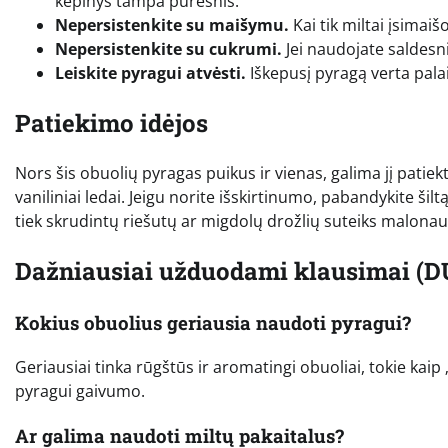
kepinys tampa puresnis.
Nepersistenkite su maišymu.
Kai tik miltai įsimaiš
Nepersistenkite su cukrumi.
Jei naudojate saldesni
Leiskite pyragui atvėsti.
Iškepusį pyragą verta palai
Patiekimo idėjos
Nors šis obuolių pyragas puikus ir vienas, galima jį patiekti
vaniliniai ledai. Jeigu norite išskirtinumo, pabandykite ši
tiek skrudintų riešutų ar migdolų drožlių suteiks malona
Dažniausiai užduodami klausimai (D
Kokius obuolius geriausia naudoti pyragui?
Geriausiai tinka rūgštūs ir aromatingi obuoliai, tokie kaip
pyragui gaivumo.
Ar galima naudoti miltų pakaitalus?