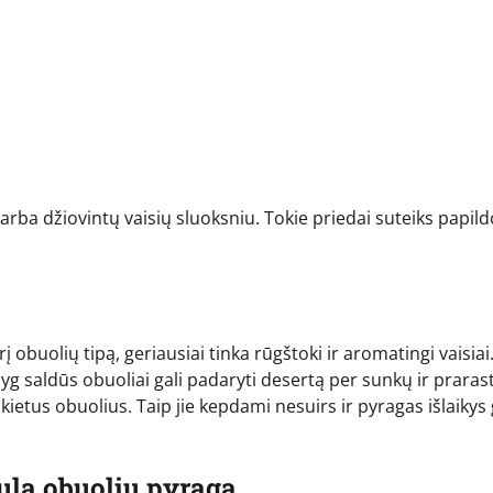
s arba džiovintų vaisių sluoksniu. Tokie priedai suteiks papi
 obuolių tipą, geriausiai tinka rūgštoki ir aromatingi vaisiai.
g saldūs obuoliai gali padaryti desertą per sunkų ir prarast
kietus obuolius. Taip jie kepdami nesuirs ir pyragas išlaikys
bulą obuolių pyragą