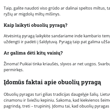
Taip, galite naudoti viso grūdo ar dalinai speltos miltus, ta
ryžių ar migdolų miltų mišinys.
Kaip laikyti obuolių pyragą?
Atvėsintą pyragą laikykite sandariame inde kambario tempera
uždengti ir padėti į šaldytuvą. Pyragą taip pat galima užšal
Ar galima dėti kitų vaisių?
Žinoma! Puikiai tinka kriaušės, slyvos ar net uogos. Svarbu,
permirkęs.
Įdomūs faktai apie obuolių pyragą
Obuolių pyragas turi gilias tradicijas daugelyje šalių. Lie
cinamonu ir šviežiu kepiniu. Sakoma, kad kiekvienos šeimos 
pagrindą, treti – trupininį. Įdomu tai, kad obuolių pyraga