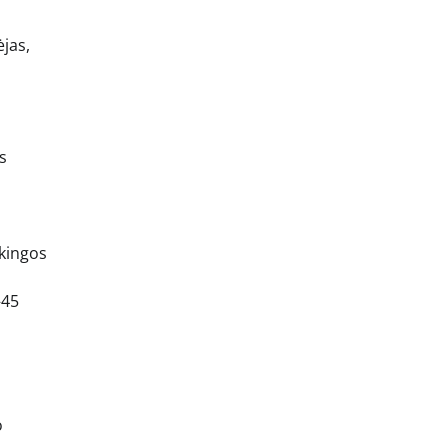
ėjas,
ks
rkingos
–45
o