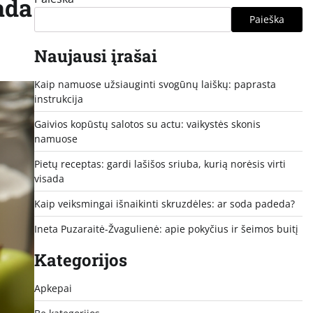
ada
Paieška
Naujausi įrašai
Kaip namuose užsiauginti svogūnų laiškų: paprasta
instrukcija
Gaivios kopūstų salotos su actu: vaikystės skonis
namuose
Pietų receptas: gardi lašišos sriuba, kurią norėsis virti
visada
Kaip veiksmingai išnaikinti skruzdėles: ar soda padeda?
Ineta Puzaraitė-Žvagulienė: apie pokyčius ir šeimos buitį
Kategorijos
Apkepai