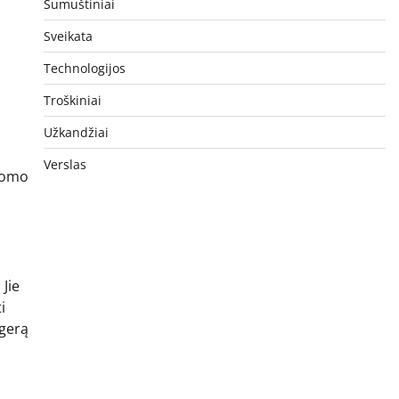
Sumuštiniai
Sveikata
Technologijos
Troškiniai
Užkandžiai
Verslas
ldomo
 Jie
i
 gerą