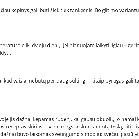
čiau kepinys gali būti šiek tiek tankesnis. Be glitimo variantu
tūroje iki dviejų dienų. Jei planuojate laikyti ilgiau – geria
dyti.
 kad vaisiai nebūtų per daug sultingi – kitaip pyragas gali ta
tuvoje jis dažnai kepamas rudenį, kai gausu obuolių, o namai 
receptas skiriasi – vieni mėgsta sluoksniuotą tešlą, kiti bis
s dažnai buvo laikomas svetingumo simboliu: svečiui pasiūlyt