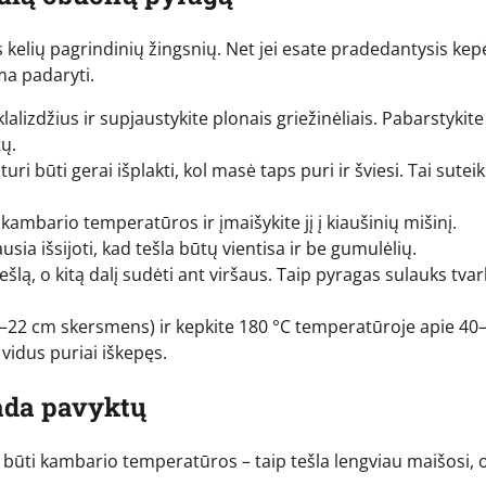
s kelių pagrindinių žingsnių. Net jei esate pradedantysis kep
ma padaryti.
lalizdžius ir supjaustykite plonais griežinėliais. Pabarstykite
tų.
turi būti gerai išplakti, kol masė taps puri ir šviesi. Tai sutei
 kambario temperatūros ir įmaišykite jį į kiaušinių mišinį.
usia išsijoti, kad tešla būtų vientisa ir be gumulėlių.
ešlą, o kitą dalį sudėti ant viršaus. Taip pyragas sulauks tva
0–22 cm skersmens) ir kepkite 180 °C temperatūroje apie 40
 vidus puriai iškepęs.
ada pavyktų
i būti kambario temperatūros – taip tešla lengviau maišosi, 