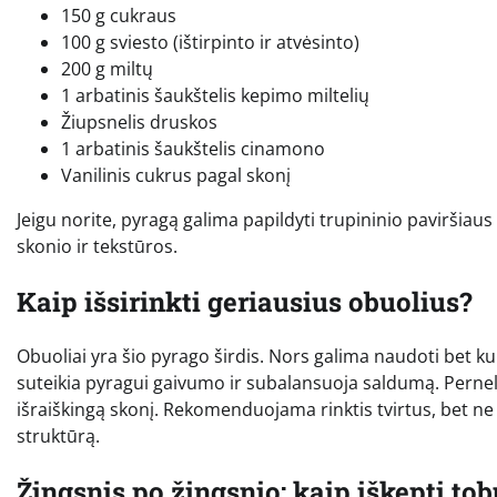
150 g cukraus
100 g sviesto (ištirpinto ir atvėsinto)
200 g miltų
1 arbatinis šaukštelis kepimo miltelių
Žiupsnelis druskos
1 arbatinis šaukštelis cinamono
Vanilinis cukrus pagal skonį
Jeigu norite, pyragą galima papildyti trupininio paviršiau
skonio ir tekstūros.
Kaip išsirinkti geriausius obuolius?
Obuoliai yra šio pyrago širdis. Nors galima naudoti bet kurį
suteikia pyragui gaivumo ir subalansuoja saldumą. Pernely
išraiškingą skonį. Rekomenduojama rinktis tvirtus, bet ne 
struktūrą.
Žingsnis po žingsnio: kaip iškepti to