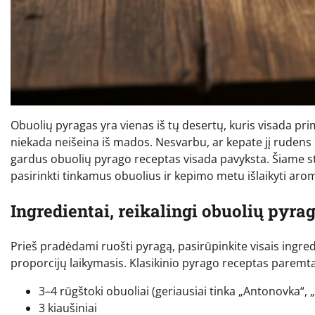
Obuolių pyragas yra vienas iš tų desertų, kuris visada pri
niekada neišeina iš mados. Nesvarbu, ar kepate jį rudens s
gardus obuolių pyrago receptas visada pavyksta. Šiame stra
pasirinkti tinkamus obuolius ir kepimo metu išlaikyti ar
Ingredientai, reikalingi obuolių pyra
Prieš pradėdami ruošti pyragą, pasirūpinkite visais ingredi
proporcijų laikymasis. Klasikinio pyrago receptas paremt
3–4 rūgštoki obuoliai (geriausiai tinka „Antonovka“, „
3 kiaušiniai