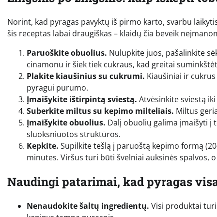
Norint, kad pyragas pavyktų iš pirmo karto, svarbu laikyti
šis receptas labai draugiškas – klaidų čia beveik neįmano
Paruoškite obuolius.
Nulupkite juos, pašalinkite sėk
cinamonu ir šiek tiek cukraus, kad greitai suminkštė
Plakite kiaušinius su cukrumi.
Kiaušiniai ir cukrus 
pyragui purumo.
Įmaišykite ištirpintą sviestą.
Atvėsinkite sviestą iki
Suberkite miltus su kepimo milteliais.
Miltus geria
Įmaišykite obuolius.
Dalį obuolių galima įmaišyti į t
sluoksniuotos struktūros.
Kepkite.
Supilkite tešlą į paruoštą kepimo formą (2
minutes. Viršus turi būti švelniai auksinės spalvos, o
Naudingi patarimai, kad pyragas vis
Nenaudokite šaltų ingredientų.
Visi produktai tur