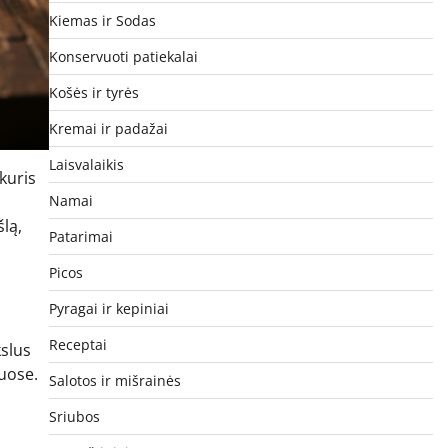
Kiemas ir Sodas
Konservuoti patiekalai
Košės ir tyrės
Kremai ir padažai
Laisvalaikis
kuris
Namai
lą,
Patarimai
Picos
Pyragai ir kepiniai
Receptai
kslus
uose.
Salotos ir mišrainės
Sriubos